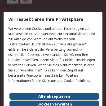
Service
Wir respektieren Ihre Privatsphäre
Value Added Services
Lieferlösungen
Wir verwenden Cookies und andere Technologien zur
Rücksendungen
Kontakt
statistischen Nutzungsanalyse, zur Personalisierung und
Hilfe
Privatkunden
zur Anzeige von Werbung auf Websites von
Drittanbietern. Durch Klicken auf "Alle akzeptieren"
Rechtliches
erklären Sie sich mit der Verarbeitung von nicht-
essentiellen Cookies einverstanden. Sie können Ihre
AGB
Datenschutz
Cookies auswählen, indem Sie auf "Cookie Einstellungen
Cookie-Richtlinie
Zahlungsbedingungen
verwalten" klicken. Wenn Sie dies nicht möchten, klicken
Copyright/Impressum
Entsorgung
Sie auf "Alle ablehnen". Dies kann den Zugriff auf
Elektrogeräte/Batterien
bestimmte Funktionen einschränken. Weitere
Informationen finden Sie in unserer
Cookie-Richtlinie
.
Über RS
Alle akzeptieren
Unternehmen
RS weltweit
Karriere bei RS
Nachhaltigkeit
Cookies verwalten