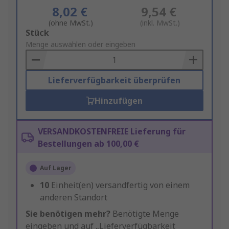
8,02 €
9,54 €
(ohne MwSt.)
(inkl. MwSt.)
Add
Stück
to
Menge auswählen oder eingeben
Basket
Lieferverfügbarkeit überprüfen
Hinzufügen
VERSANDKOSTENFREIE Lieferung für
Bestellungen ab 100,00 €
Auf Lager
10
Einheit(en) versandfertig von einem
anderen Standort
Sie benötigen mehr?
Benötigte Menge
eingeben und auf „Lieferverfügbarkeit