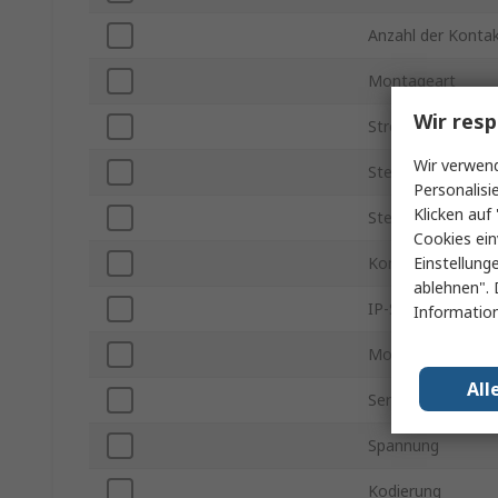
Anzahl der Konta
Montageart
Wir resp
Stromstärke
Wir verwend
Steckergröße
Personalisi
Klicken auf 
Stecker / Buchse
Cookies ein
Einstellung
Kontakt Gender
ablehnen". 
IP-Schutzart
Information
Montageausricht
All
Serie
Spannung
Kodierung