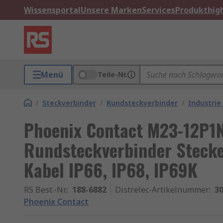
Wissensportal
Unsere Marken
Services
Produkthigh
Menü
Teile-Nr.
/
Steckverbinder
/
Rundsteckverbinder
/
Industrie
Phoenix Contact M23-12P
Rundsteckverbinder Stecke
Kabel IP66, IP68, IP69K
RS Best.-Nr.
:
188-6882
Distrelec-Artikelnummer
:
30
Phoenix Contact