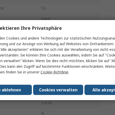
kte
12
Kabel
ektieren Ihre Privatsphäre
8A
en Cookies und andere Technologien zur statistischen Nutzungsanal
M23
erung und zur Anzeige von Werbung auf Websites von Drittanbietern.
"Alle akzeptieren" erklären Sie sich mit der Verarbeitung von nicht-ess
Stecker
verstanden. Sie können Ihre Cookies auswählen, indem Sie auf "Cook
en verwalten" klicken. Wenn Sie dies nicht möchten, klicken Sie auf "Al
Stecker
Dies kann den Zugriff auf bestimmte Funktionen einschränken. Weite
IP66, IP68, IP69K
en finden Sie in unserer
Cookie-Richtlinie
.
ung
Gerade
e ablehnen
Cookies verwalten
Alle akzep
M23-12P1N8A80DU
150.0V
N