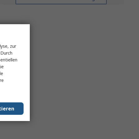
yse, zur
 Durch
entiellen
ie
le
re
tieren