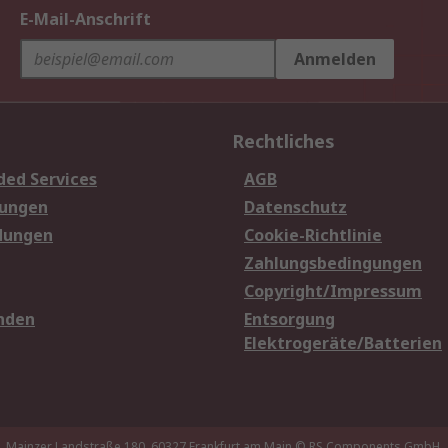
E-Mail-Anschrift
Anmelden
Rechtliches
ded Services
AGB
sungen
Datenschutz
dungen
Cookie-Richtlinie
Zahlungsbedingungen
Copyright/Impressum
nden
Entsorgung
Elektrogeräte/Batterien
Mainzer Landstraße 180, 60327 Frankfurt am Main
© RS Components GmbH,