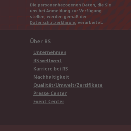
Die personenbezogenen Daten, die Sie
uns bei Anmeldung zur Verfügung
stellen, werden gemäß der
Datenschutzerklärung
verarbeitet.
Über RS
Unternehmen
RS weltweit
Karriere bei RS
Nachhaltigkeit
Qualität/Umwelt/Zertifikate
Presse-Center
Event-Center