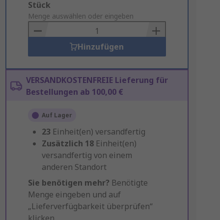
Add
Stück
to
Menge auswählen oder eingeben
Basket
Hinzufügen
VERSANDKOSTENFREIE Lieferung für
Bestellungen ab 100,00 €
Auf Lager
23
Einheit(en) versandfertig
Zusätzlich
18
Einheit(en)
versandfertig von einem
anderen Standort
Sie benötigen mehr?
Benötigte
Menge eingeben und auf
„Lieferverfügbarkeit überprüfen“
klicken.