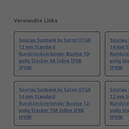
Verwandte Links
Souriau Sunbank by Eaton UTGX
Souriau
12 mm Standard
14 mm S
Rundsteckverbinder Buchse 10-
Rundste
polig Stecker 6A Inline IP68,
polig St
IP69K
IP69K
Souriau Sunbank by Eaton UTGX
Souriau
14 mm Standard
12 mm S
Rundsteckverbinder Buchse 12-
Rundste
polig Stecker 10A Inline IP68,
polig St
IP69K
IP69K