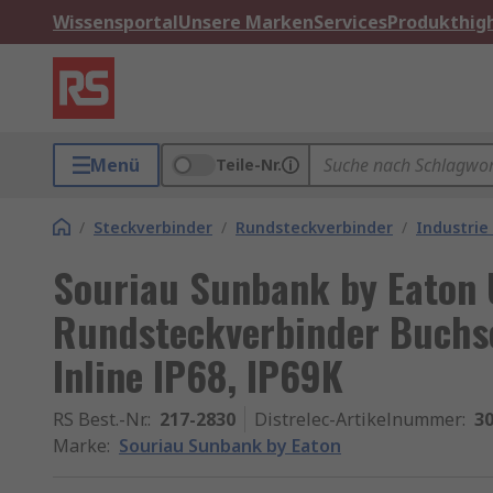
Wissensportal
Unsere Marken
Services
Produkthigh
Menü
Teile-Nr.
/
Steckverbinder
/
Rundsteckverbinder
/
Industrie
Souriau Sunbank by Eaton
Rundsteckverbinder Buchse
Inline IP68, IP69K
RS Best.-Nr.
:
217-2830
Distrelec-Artikelnummer
:
30
Marke
:
Souriau Sunbank by Eaton