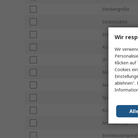
Steckergröße
Stromstärke
Stecker / Buchse
Wir resp
Kontakt Gender
Wir verwend
Personalisi
IP-Schutzart
Klicken auf 
Cookies ein
Montageausricht
Einstellung
ablehnen". 
Serie
Information
Spannung
Kodierung
All
Anschlusstyp
Betriebstemperat