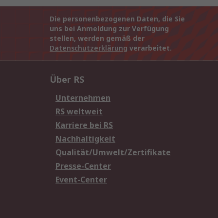
Die personenbezogenen Daten, die Sie
uns bei Anmeldung zur Verfügung
stellen, werden gemäß der
Datenschutzerklärung
verarbeitet.
Über RS
Unternehmen
RS weltweit
Karriere bei RS
Nachhaltigkeit
Qualität/Umwelt/Zertifikate
Presse-Center
Event-Center