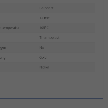
Bajonett
14 mm
bstemperatur
105°C
Thermoplast
ngen
No
tung
Gold
Nickel