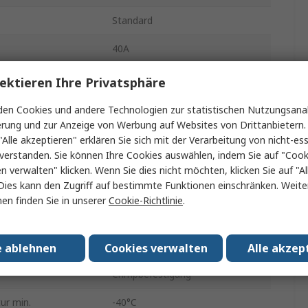
Standard
40A
Buchse
ektieren Ihre Privatsphäre
Stecker
en Cookies und andere Technologien zur statistischen Nutzungsanal
erung und zur Anzeige von Werbung auf Websites von Drittanbietern.
IP68, IP69K
"Alle akzeptieren" erklären Sie sich mit der Verarbeitung von nicht-ess
verstanden. Sie können Ihre Cookies auswählen, indem Sie auf "Cook
ung
Gerade
en verwalten" klicken. Wenn Sie dies nicht möchten, klicken Sie auf "Al
Dies kann den Zugriff auf bestimmte Funktionen einschränken. Weite
UTGX
en finden Sie in unserer
Cookie-Richtlinie
.
300V
N
e ablehnen
Cookies verwalten
Alle akzep
Crimpbefestigung
ur min.
-40°C