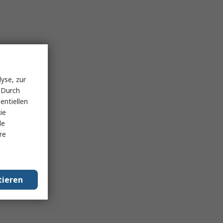
yse, zur
 Durch
entiellen
ie
le
re
tieren