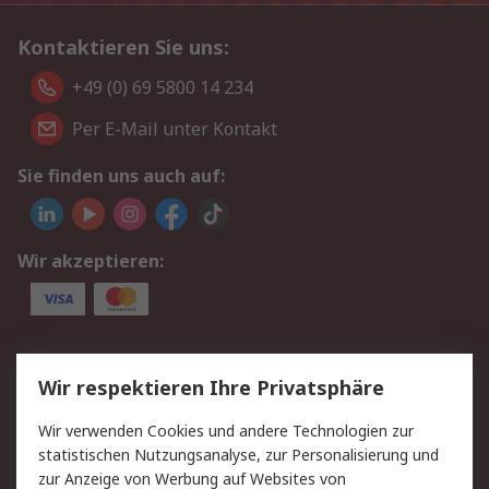
Kontaktieren Sie uns:
+49 (0) 69 5800 14 234
Per E-Mail unter Kontakt
Sie finden uns auch auf:
Wir akzeptieren:
Service
Wir respektieren Ihre Privatsphäre
Value Added Services
Lieferlösungen
Wir verwenden Cookies und andere Technologien zur
Rücksendungen
Kontakt
statistischen Nutzungsanalyse, zur Personalisierung und
Hilfe
Privatkunden
zur Anzeige von Werbung auf Websites von