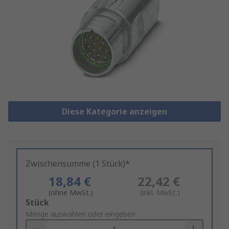
Diese Kategorie anzeigen
Zwischensumme (1 Stück)*
18,84 €
22,42 €
(ohne MwSt.)
(inkl. MwSt.)
Add
Stück
to
Menge auswählen oder eingeben
Basket