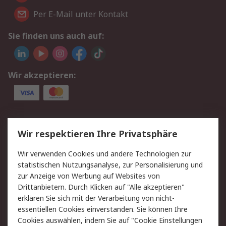
Per E-Mail unter Kontakt
Sie finden uns auch auf:
Wir akzeptieren:
Service
Wir respektieren Ihre Privatsphäre
Value Added Services
Lieferlösungen
Wir verwenden Cookies und andere Technologien zur
Rücksendungen
Kontakt
statistischen Nutzungsanalyse, zur Personalisierung und
Hilfe
Privatkunden
zur Anzeige von Werbung auf Websites von
Drittanbietern. Durch Klicken auf "Alle akzeptieren"
Rechtliches
erklären Sie sich mit der Verarbeitung von nicht-
essentiellen Cookies einverstanden. Sie können Ihre
AGB
Datenschutz
Cookies auswählen, indem Sie auf "Cookie Einstellungen