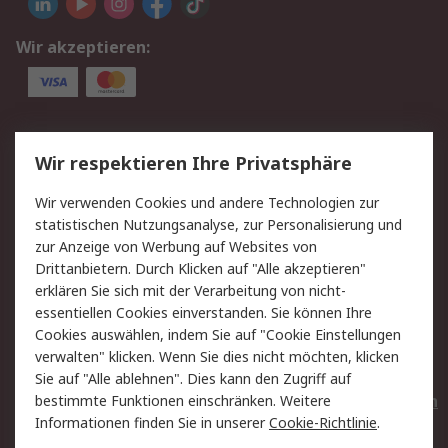
Wir akzeptieren:
Service
Wir respektieren Ihre Privatsphäre
Value Added Services
Lieferlösungen
Wir verwenden Cookies und andere Technologien zur
Rücksendungen
Kontakt
statistischen Nutzungsanalyse, zur Personalisierung und
Hilfe
Privatkunden
zur Anzeige von Werbung auf Websites von
Drittanbietern. Durch Klicken auf "Alle akzeptieren"
Rechtliches
erklären Sie sich mit der Verarbeitung von nicht-
essentiellen Cookies einverstanden. Sie können Ihre
AGB
Datenschutz
Cookies auswählen, indem Sie auf "Cookie Einstellungen
Cookie-Richtlinie
Zahlungsbedingungen
verwalten" klicken. Wenn Sie dies nicht möchten, klicken
Copyright/Impressum
Entsorgung
Sie auf "Alle ablehnen". Dies kann den Zugriff auf
Elektrogeräte/Batterien
bestimmte Funktionen einschränken. Weitere
Informationen finden Sie in unserer
Cookie-Richtlinie
.