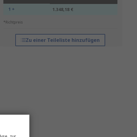
1 +
1.348,18 €
*Richtpreis
Zu einer Teileliste hinzufügen
yse, zur