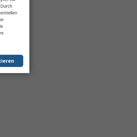
 Durch
entiellen
ie
le
re
tieren