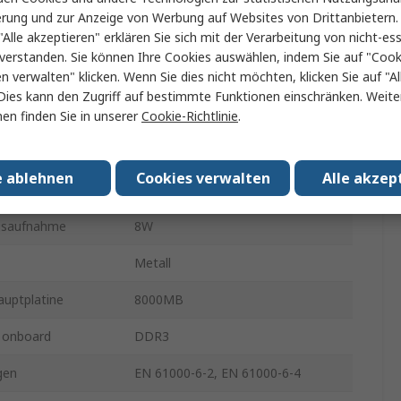
UC-3100
erung und zur Anzeige von Werbung auf Websites von Drittanbietern.
"Alle akzeptieren" erklären Sie sich mit der Verarbeitung von nicht-ess
IP30
verstanden. Sie können Ihre Cookies auswählen, indem Sie auf "Cook
en verwalten" klicken. Wenn Sie dies nicht möchten, klicken Sie auf "Al
ebssysteme
Linux
Dies kann den Zugriff auf bestimmte Funktionen einschränken. Weite
en finden Sie in unserer
Cookie-Richtlinie
.
VPB, AHB
2 seriell, Ethernet
e ablehnen
Cookies verwalten
Alle akzep
steckplätze
1
gsaufnahme
8W
Metall
auptplatine
8000MB
 onboard
DDR3
gen
EN 61000-6-2, EN 61000-6-4