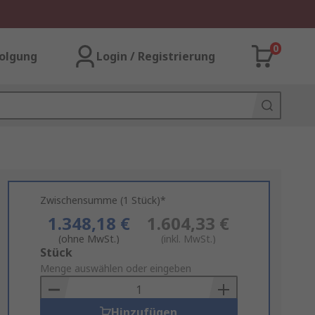
0
olgung
Login / Registrierung
Zwischensumme (1 Stück)*
1.348,18 €
1.604,33 €
(ohne MwSt.)
(inkl. MwSt.)
Add
Stück
to
Menge auswählen oder eingeben
Basket
Hinzufügen