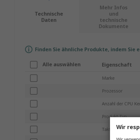
Mehr Infos
Technische
und
Daten
technische
Dokumente
Finden Sie ähnliche Produkte, indem Sie 
Alle auswählen
Eigenschaft
Marke
Prozessor
Anzahl der CPU Ke
Produkt Typ
Wir resp
Taktrate
Wir verwend