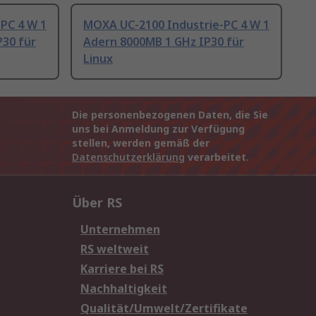
PC 4 W 1
MOXA UC-2100 Industrie-PC 4 W 1
30 für
Adern 8000MB 1 GHz IP30 für
Linux
Die personenbezogenen Daten, die Sie
uns bei Anmeldung zur Verfügung
stellen, werden gemäß der
Datenschutzerklärung
verarbeitet.
Über RS
Unternehmen
RS weltweit
Karriere bei RS
Nachhaltigkeit
Qualität/Umwelt/Zertifikate