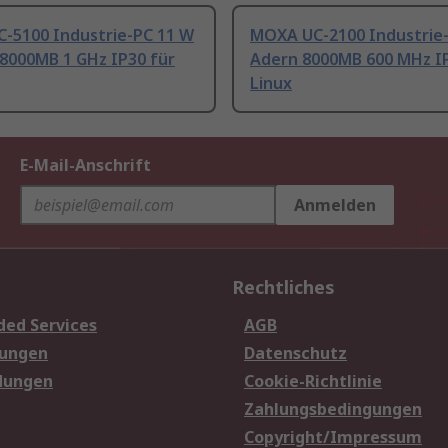
-5100 Industrie-PC 11 W
MOXA UC-2100 Industrie-
 8000MB 1 GHz IP30 für
Adern 8000MB 600 MHz IP
Linux
E-Mail-Anschrift
Anmelden
Rechtliches
ded Services
AGB
sungen
Datenschutz
dungen
Cookie-Richtlinie
Zahlungsbedingungen
Copyright/Impressum