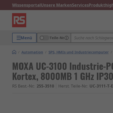
Wissensportal
Unsere Marken
Services
Produkthigh
Menü
Teile-Nr.
/
Automation
/
SPS, HMIs und Industriecomputer
/
MOXA UC-3100 Industrie-PC
Kortex, 8000MB 1 GHz IP30
RS Best.-Nr.
:
255-3510
Herst. Teile-Nr.
:
UC-3111-T-