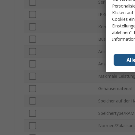
Serie
Personalisi
Klicken auf 
IP-Schutzart
Cookies ein
Einstellung
Kompatible Betri
ablehnen". 
Information
Bustype
Anschlusstyp
All
Anzahl der Karten
Maximale Leistun
Gehäusematerial
Speicher auf der H
Speichertype/RAM
Normen/Zulassun