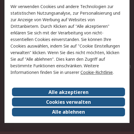
Wir verwenden Cookies und andere Technologien zur
Rücksendungen
Kontakt
statistischen Nutzungsanalyse, zur Personalisierung und
Hilfe
Privatkunden
zur Anzeige von Werbung auf Websites von
Drittanbietern. Durch Klicken auf "Alle akzeptieren"
Rechtliches
erklären Sie sich mit der Verarbeitung von nicht-
essentiellen Cookies einverstanden. Sie können Ihre
AGB
Datenschutz
Cookies auswählen, indem Sie auf "Cookie Einstellungen
Cookie-Richtlinie
Zahlungsbedingungen
verwalten" klicken. Wenn Sie dies nicht möchten, klicken
Copyright/Impressum
Entsorgung
Sie auf "Alle ablehnen". Dies kann den Zugriff auf
Elektrogeräte/Batterien
bestimmte Funktionen einschränken. Weitere
Informationen finden Sie in unserer
Cookie-Richtlinie
.
Über RS
Alle akzeptieren
Unternehmen
RS weltweit
Karriere bei RS
Nachhaltigkeit
Cookies verwalten
Qualität/Umwelt/Zertifikate
Presse-Center
Alle ablehnen
Event-Center