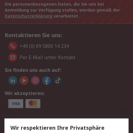
Die personenbezogenen Daten, die Sie uns bei
Anmeldung zur Verfügung stellen, werden gemäß der
Datenschutzerklärung
verarbeitet.
Kontaktieren Sie uns:
+49 (0) 69 5800 14 234
Per E-Mail unter Kontakt
Sie finden uns auch auf:
Wir akzeptieren:
Service
Wir respektieren Ihre Privatsphäre
Value Added Services
Lieferlösungen