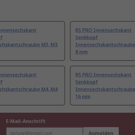
Innensechskant
RS PRO Innensechskant
f
Senkkopf
chskantschraube M3, M3
Innensechskantschraube
8 mm
Innensechskant
RS PRO Innensechskant
f
Senkkopf
chskantschraube M4, M4
Innensechskantschraube
16 mm
E-Mail-Anschrift
Anmelden