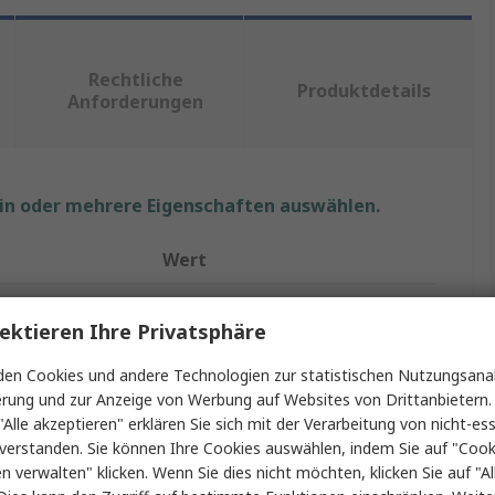
Rechtliche
Produktdetails
Anforderungen
ein oder mehrere Eigenschaften auswählen.
Wert
RS PRO
ektieren Ihre Privatsphäre
Innensechskantschraube
en Cookies und andere Technologien zur statistischen Nutzungsanal
M3
erung und zur Anzeige von Werbung auf Websites von Drittanbietern.
"Alle akzeptieren" erklären Sie sich mit der Verarbeitung von nicht-ess
8mm
verstanden. Sie können Ihre Cookies auswählen, indem Sie auf "Cook
en verwalten" klicken. Wenn Sie dies nicht möchten, klicken Sie auf "Al
Innensechskant Senkkopf