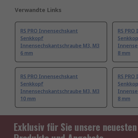
Verwandte Links
RS PRO Innensechskant
RS PRO 
Senkkopf
Senkkop
Innensechskantschraube M3, M3
Innense
6 mm
8 mm
RS PRO Innensechskant
RS PRO 
Senkkopf
Senkkop
Innensechskantschraube M3, M3
Innense
10 mm
8 mm
Exklusiv für Sie unsere neuesten
Produkte und Angebote