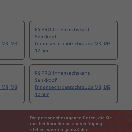
RS PRO Innensechskant
Senkkopf
 M3, M3
Innensechskantschraube M3, M3
12 mm
RS PRO Innensechskant
Senkkopf
 M3, M3
Innensechskantschraube M3, M3
12 mm
Die personenbezogenen Daten, die Sie
uns bei Anmeldung zur Verfügung
stellen, werden gemäß der