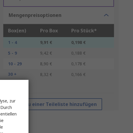
Mengenpreisoptionen
Box(en)
Pro Box
Pro Stück*
1 - 4
9,91 €
0,198 €
5 - 9
9,42 €
0,188 €
10 - 29
8,90 €
0,178 €
30 +
8,32 €
0,166 €
*Richtpreis
yse, zur
Zu einer Teileliste hinzufügen
 Durch
entiellen
ie
le