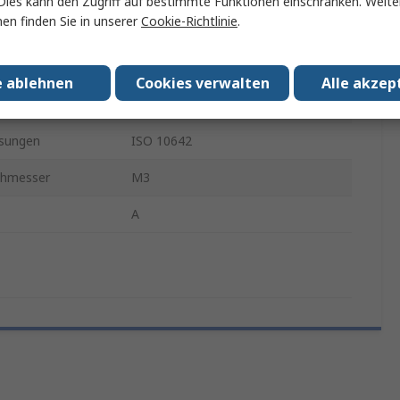
Dies kann den Zugriff auf bestimmte Funktionen einschränken. Weite
en finden Sie in unserer
Cookie-Richtlinie
.
Innensechskant
Edelstahl
e ablehnen
Cookies verwalten
Alle akzep
nish
glatt
sungen
ISO 10642
chmesser
M3
A