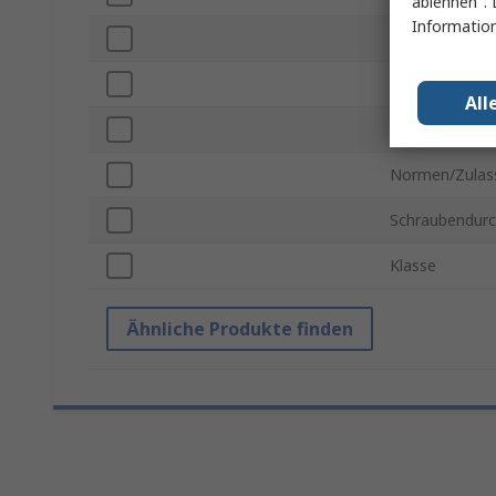
ablehnen". 
Information
Regelungsart
Material
All
Oberfächen Fi
Normen/Zulas
Schraubendur
Klasse
Ähnliche Produkte finden