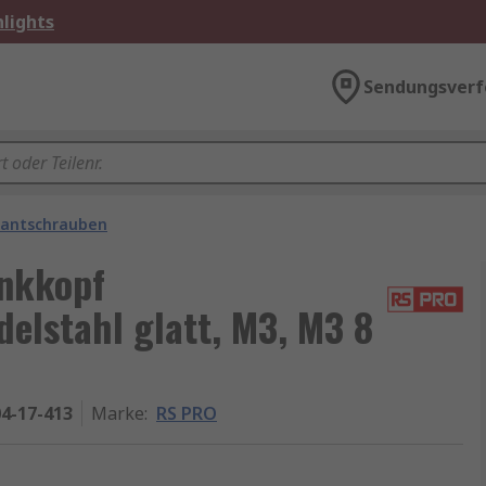
lights
Sendungsverf
kantschrauben
nkkopf
elstahl glatt, M3, M3 8
4-17-413
Marke
:
RS PRO