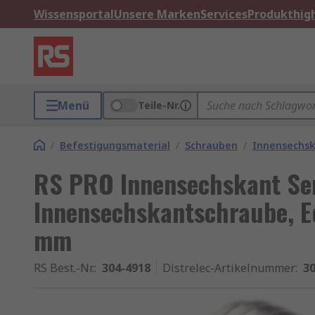
Wissensportal
Unsere Marken
Services
Produkthigh
Menü
Teile-Nr.
/
Befestigungsmaterial
/
Schrauben
/
Innensechs
RS PRO Innensechskant Se
Innensechskantschraube, Ed
mm
RS Best.-Nr.
:
304-4918
Distrelec-Artikelnummer
:
30