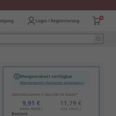
0
olgung
Login / Registrierung
Mengenrabatt verfügbar
Mengenpreis-Optionen anzeigen
Zwischensumme (1 Box mit 50 Stück)*
9,91 €
11,79 €
(ohne MwSt.)
(inkl. MwSt.)
Add
Box(en)