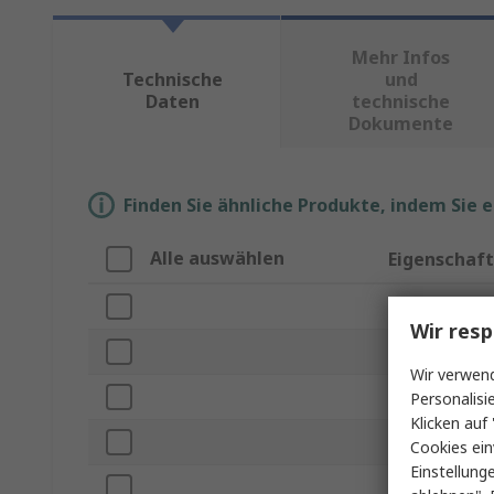
Mehr Infos
Technische
und
Daten
technische
Dokumente
Finden Sie ähnliche Produkte, indem Sie 
Alle auswählen
Eigenschaft
Marke
Wir resp
Produkt Typ
Wir verwend
Gewinde
Personalisi
Klicken auf 
Länge
Cookies ein
Einstellung
Kopfform