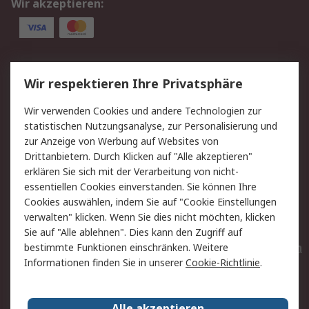
Wir akzeptieren:
Service
Wir respektieren Ihre Privatsphäre
Value Added Services
Lieferlösungen
Wir verwenden Cookies und andere Technologien zur
Rücksendungen
Kontakt
statistischen Nutzungsanalyse, zur Personalisierung und
Hilfe
Privatkunden
zur Anzeige von Werbung auf Websites von
Drittanbietern. Durch Klicken auf "Alle akzeptieren"
Rechtliches
erklären Sie sich mit der Verarbeitung von nicht-
essentiellen Cookies einverstanden. Sie können Ihre
AGB
Datenschutz
Cookies auswählen, indem Sie auf "Cookie Einstellungen
Cookie-Richtlinie
Zahlungsbedingungen
verwalten" klicken. Wenn Sie dies nicht möchten, klicken
Copyright/Impressum
Entsorgung
Sie auf "Alle ablehnen". Dies kann den Zugriff auf
Elektrogeräte/Batterien
bestimmte Funktionen einschränken. Weitere
Informationen finden Sie in unserer
Cookie-Richtlinie
.
Über RS
Alle akzeptieren
Unternehmen
RS weltweit