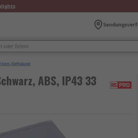
lights
Sendungsverf
nten-Gehäuse
chwarz, ABS, IP43 33