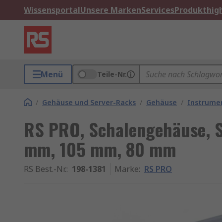
Wissensportal
Unsere Marken
Services
Produkthigh
Menü
Teile-Nr.
/
Gehäuse und Server-Racks
/
Gehäuse
/
Instrume
RS PRO, Schalengehäuse, S
mm, 105 mm, 80 mm
RS Best.-Nr.
:
198-1381
Marke
:
RS PRO