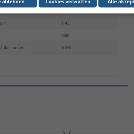
e ablehnen
Cookies verwalten
Alle akzep
Schwarz
zart
IP43
Nein
Zulassungen
RoHS