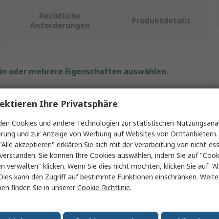
Rechtliche
Produktdetails
Anforderungen
ein oder mehrere Eigenschaften auswählen.
chaft
Wert
ektieren Ihre Privatsphäre
RS PRO
en Cookies und andere Technologien zur statistischen Nutzungsanal
erung und zur Anzeige von Werbung auf Websites von Drittanbietern.
material
ABS
"Alle akzeptieren" erklären Sie sich mit der Verarbeitung von nicht-ess
verstanden. Sie können Ihre Cookies auswählen, indem Sie auf "Cook
Typ
Schalengehäuse
en verwalten" klicken. Wenn Sie dies nicht möchten, klicken Sie auf "Al
Höhe
33mm
Dies kann den Zugriff auf bestimmte Funktionen einschränken. Weite
en finden Sie in unserer
Cookie-Richtlinie
.
ußen
105mm
reite
80mm