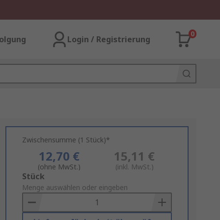
0
olgung
Login / Registrierung
Zwischensumme (1 Stück)*
12,70 €
15,11 €
(ohne MwSt.)
(inkl. MwSt.)
Add
Stück
to
Menge auswählen oder eingeben
Basket