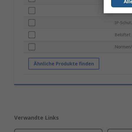
All
Farbe
IP-Schut
Belüftet
Normen/
Ähnliche Produkte finden
Verwandte Links