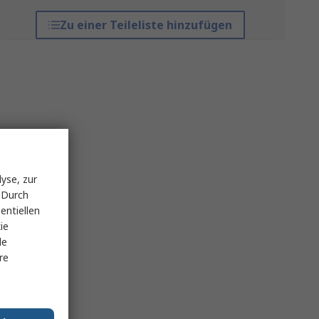
Zu einer Teileliste hinzufügen
yse, zur
 Durch
entiellen
ie
le
re