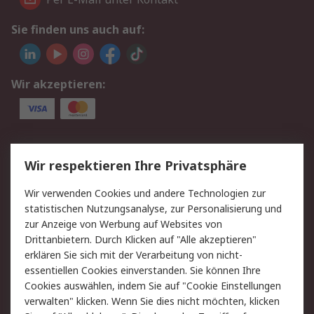
Sie finden uns auch auf:
Wir akzeptieren:
Service
Wir respektieren Ihre Privatsphäre
Value Added Services
Lieferlösungen
Wir verwenden Cookies und andere Technologien zur
Rücksendungen
Kontakt
statistischen Nutzungsanalyse, zur Personalisierung und
Hilfe
Privatkunden
zur Anzeige von Werbung auf Websites von
Drittanbietern. Durch Klicken auf "Alle akzeptieren"
Rechtliches
erklären Sie sich mit der Verarbeitung von nicht-
essentiellen Cookies einverstanden. Sie können Ihre
AGB
Datenschutz
Cookies auswählen, indem Sie auf "Cookie Einstellungen
Cookie-Richtlinie
Zahlungsbedingungen
verwalten" klicken. Wenn Sie dies nicht möchten, klicken