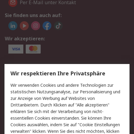
Per E-Mail unter Kontakt
Sie finden uns auch auf:
Wir akzeptieren:
Service
Wir respektieren Ihre Privatsphäre
Value Added Services
Lieferlösungen
Wir verwenden Cookies und andere Technologien zur
Rücksendungen
Kontakt
statistischen Nutzungsanalyse, zur Personalisierung und
Hilfe
Privatkunden
zur Anzeige von Werbung auf Websites von
Drittanbietern. Durch Klicken auf "Alle akzeptieren"
Rechtliches
erklären Sie sich mit der Verarbeitung von nicht-
essentiellen Cookies einverstanden. Sie können Ihre
AGB
Datenschutz
Cookies auswählen, indem Sie auf "Cookie Einstellungen
Cookie-Richtlinie
Zahlungsbedingungen
verwalten" klicken. Wenn Sie dies nicht möchten, klicken