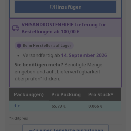
Hinzufügen
VERSANDKOSTENFREIE Lieferung für
Bestellungen ab 100,00 €
Beim Hersteller auf Lager
Versandfertig ab
14. September 2026
Sie benötigen mehr?
Benötigte Menge
eingeben und auf „Lieferverfügbarkeit
überprüfen“ klicken.
Packung(en)
Pro Packung
Pro Stück*
1 +
65,73 €
0,066 €
*Richtpreis
Zu einer Teileliste hinzufügen