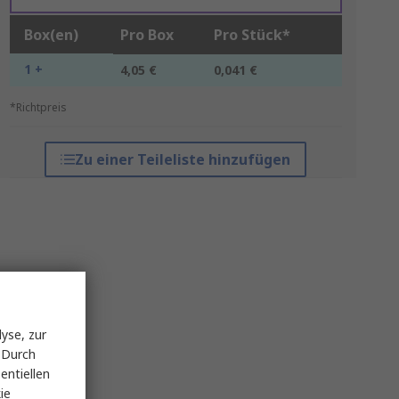
Box(en)
Pro Box
Pro Stück*
1 +
4,05 €
0,041 €
*Richtpreis
Zu einer Teileliste hinzufügen
yse, zur
 Durch
entiellen
ie