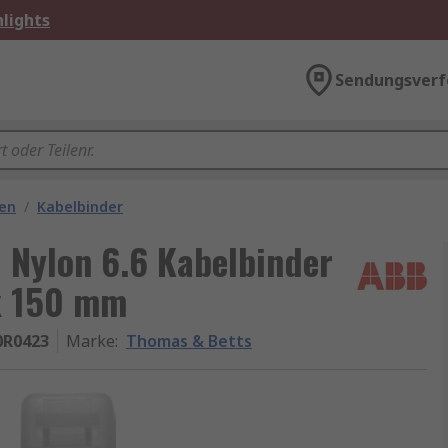
lights
Sendungsverf
gen
/
Kabelbinder
 Nylon 6.6 Kabelbinder
x 150 mm
0R0423
Marke
:
Thomas & Betts