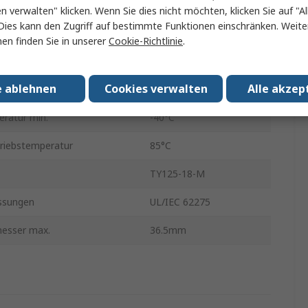
Nylon 6.6
en verwalten" klicken. Wenn Sie dies nicht möchten, klicken Sie auf "Al
Dies kann den Zugriff auf bestimmte Funktionen einschränken. Weite
Kabelbinder
en finden Sie in unserer
Cookie-Richtlinie
.
Ja
e ablehnen
Cookies verwalten
Alle akzep
80N
eratur min.
-40°C
riebstemperatur
85°C
TY125-18-M
ssungen
UL/IEC 62275
esser max.
36.5mm