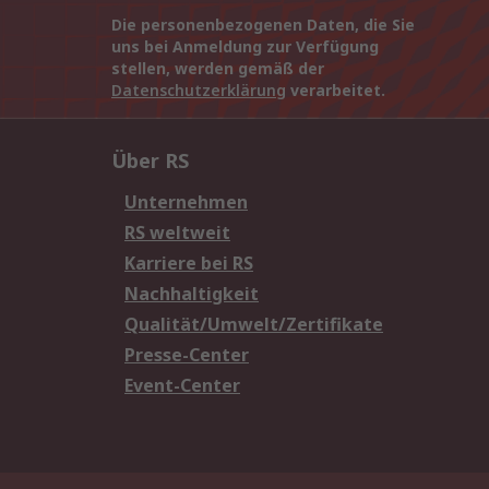
Die personenbezogenen Daten, die Sie
uns bei Anmeldung zur Verfügung
stellen, werden gemäß der
Datenschutzerklärung
verarbeitet.
Über RS
Unternehmen
RS weltweit
Karriere bei RS
Nachhaltigkeit
Qualität/Umwelt/Zertifikate
Presse-Center
Event-Center