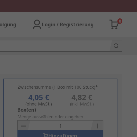
0
olgung
Login / Registrierung
Zwischensumme (1 Box mit 100 Stück)*
4,05 €
4,82 €
(ohne MwSt.)
(inkl. MwSt.)
Add
Box(en)
to
Menge auswählen oder eingeben
Basket
Hinzufügen