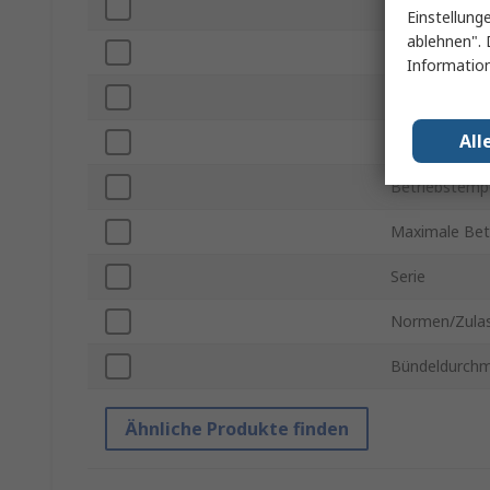
Material
Einstellung
ablehnen". 
Subtyp
Information
UV-resitent
All
Zugfestigkeit
Betriebstemp
Maximale Bet
Serie
Normen/Zula
Bündeldurchm
Ähnliche Produkte finden