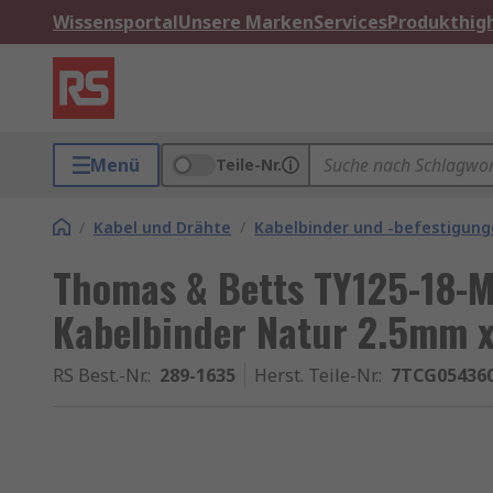
Wissensportal
Unsere Marken
Services
Produkthigh
Menü
Teile-Nr.
/
Kabel und Drähte
/
Kabelbinder und -befestigun
Thomas & Betts TY125-18-M
Kabelbinder Natur 2.5mm 
RS Best.-Nr.
:
289-1635
Herst. Teile-Nr.
:
7TCG05436