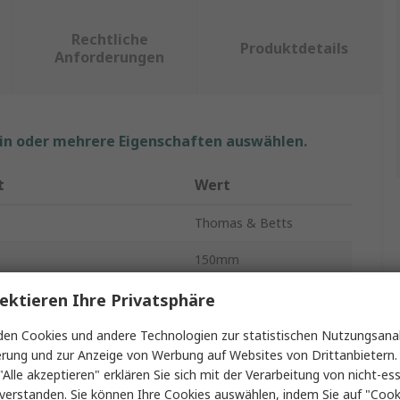
Rechtliche
Produktdetails
Anforderungen
ein oder mehrere Eigenschaften auswählen.
t
Wert
Thomas & Betts
150mm
Kabelbinder
ektieren Ihre Privatsphäre
2.5mm
en Cookies und andere Technologien zur statistischen Nutzungsanal
erung und zur Anzeige von Werbung auf Websites von Drittanbietern.
Natur
"Alle akzeptieren" erklären Sie sich mit der Verarbeitung von nicht-ess
verstanden. Sie können Ihre Cookies auswählen, indem Sie auf "Cook