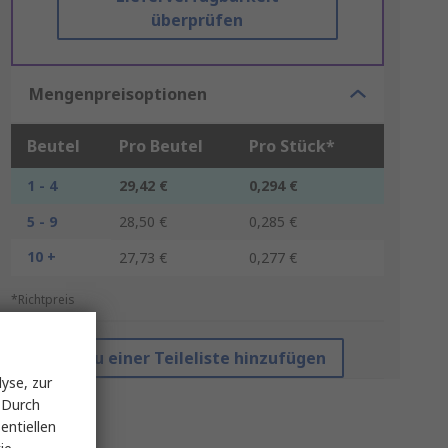
überprüfen
Mengenpreisoptionen
Beutel
Pro Beutel
Pro Stück*
1 - 4
29,42 €
0,294 €
5 - 9
28,50 €
0,285 €
10 +
27,73 €
0,277 €
*Richtpreis
Zu einer Teileliste hinzufügen
yse, zur
 Durch
entiellen