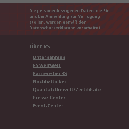
Die personenbezogenen Daten, die Sie
uns bei Anmeldung zur Verfügung
stellen, werden gemäß der
Datenschutzerklärung
verarbeitet.
Über RS
Unternehmen
RS weltweit
Karriere bei RS
Nachhaltigkeit
Qualität/Umwelt/Zertifikate
Presse-Center
Event-Center