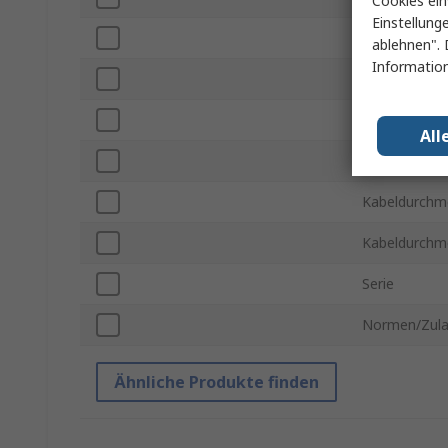
Cookies ein
Einstellung
Material
ablehnen". 
Information
Farbe
Betriebstemp
All
Maximale Be
Kabeldurchm
Kabeldurchm
Serie
Normen/Zul
Ähnliche Produkte finden