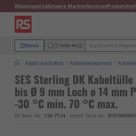
Wissensportal
Unsere Marken
Services
Produkthigh
Menü
Teile-Nr.
/
Kabel und Drähte
/
Kabelmanagement
/
Kabeldu
SES Sterling DK Kabeltülle
bis Ø 9 mm Loch ø 14 mm P
-30 °C min. 70 °C max.
RS Best.-Nr.
:
136-7124
Herst. Teile-Nr.
:
0107003001