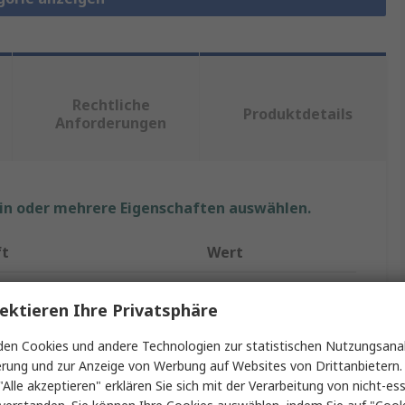
Rechtliche
Produktdetails
Anforderungen
ein oder mehrere Eigenschaften auswählen.
ft
Wert
SES Sterling
ektieren Ihre Privatsphäre
Kabeltülle
en Cookies und andere Technologien zur statistischen Nutzungsanal
Kabeltülle
erung und zur Anzeige von Werbung auf Websites von Drittanbietern.
"Alle akzeptieren" erklären Sie sich mit der Verarbeitung von nicht-ess
Durchmesser
14mm