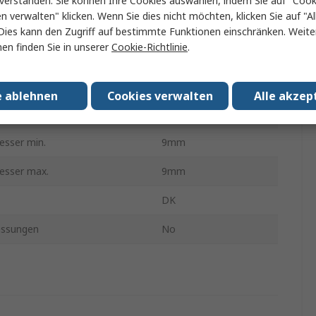
verstanden. Sie können Ihre Cookies auswählen, indem Sie auf "Cook
en verwalten" klicken. Wenn Sie dies nicht möchten, klicken Sie auf "Al
Polyvinylchlorid
Dies kann den Zugriff auf bestimmte Funktionen einschränken. Weite
en finden Sie in unserer
Cookie-Richtlinie
.
Schwarz
eratur min.
-30°C
e ablehnen
Cookies verwalten
Alle akzep
triebstemperatur
70°C
esser min.
9mm
esser max.
9mm
DK
assungen
No