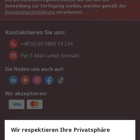
Anmeldung zur Verfügung stellen, werden gemäß der
Datenschutzerklärung
verarbeitet.
Kontaktieren Sie uns:
+49 (0) 69 5800 14 234
Per E-Mail unter Kontakt
Sie finden uns auch auf:
Wir akzeptieren:
Service
Wir respektieren Ihre Privatsphäre
Value Added Services
Lieferlösungen