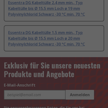
Essentra DG Kabeltülle 2.4 mm min., Typ
Kabeltülle bis Ø 15.5 mm Loch ø 19 mm
Polyvinylchlorid Schwarz -30 °C min. 70 °C
Essentra DG Kabeltülle 1.5 mm min., Typ
Kabeltülle bis Ø 15.5 mm Loch ø 20 mm
Polyvinylchlorid Schwarz -30 °C min. 70 °C
Exklusiv für Sie unsere neuesten
Produkte und Angebote
E-Mail-Anschrift
Anmelden
Die personenbezogenen Daten, die Sie uns bei