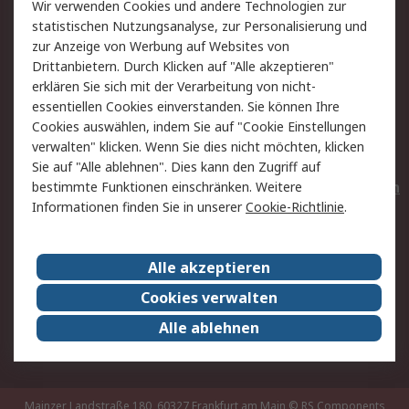
Wir verwenden Cookies und andere Technologien zur
Rücksendungen
Kontakt
statistischen Nutzungsanalyse, zur Personalisierung und
Hilfe
Privatkunden
zur Anzeige von Werbung auf Websites von
Drittanbietern. Durch Klicken auf "Alle akzeptieren"
Rechtliches
erklären Sie sich mit der Verarbeitung von nicht-
essentiellen Cookies einverstanden. Sie können Ihre
AGB
Datenschutz
Cookies auswählen, indem Sie auf "Cookie Einstellungen
Cookie-Richtlinie
Zahlungsbedingungen
verwalten" klicken. Wenn Sie dies nicht möchten, klicken
Copyright/Impressum
Entsorgung
Sie auf "Alle ablehnen". Dies kann den Zugriff auf
Elektrogeräte/Batterien
bestimmte Funktionen einschränken. Weitere
Informationen finden Sie in unserer
Cookie-Richtlinie
.
Über RS
Alle akzeptieren
Unternehmen
RS weltweit
Karriere bei RS
Nachhaltigkeit
Cookies verwalten
Qualität/Umwelt/Zertifikate
Presse-Center
Alle ablehnen
Event-Center
Mainzer Landstraße 180, 60327 Frankfurt am Main
© RS Components