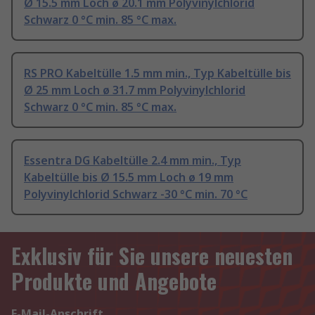
Ø 15.5 mm Loch ø 20.1 mm Polyvinylchlorid
Schwarz 0 °C min. 85 °C max.
RS PRO Kabeltülle 1.5 mm min., Typ Kabeltülle bis
Ø 25 mm Loch ø 31.7 mm Polyvinylchlorid
Schwarz 0 °C min. 85 °C max.
Essentra DG Kabeltülle 2.4 mm min., Typ
Kabeltülle bis Ø 15.5 mm Loch ø 19 mm
Polyvinylchlorid Schwarz -30 °C min. 70 °C
Exklusiv für Sie unsere neuesten
Produkte und Angebote
E-Mail-Anschrift