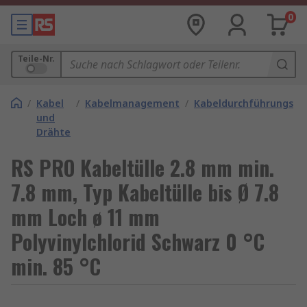
0
Teile-Nr.
/
Kabel
/
Kabelmanagement
/
Kabeldurchführungstül
und
Drähte
RS PRO Kabeltülle 2.8 mm min.
7.8 mm, Typ Kabeltülle bis Ø 7.8
mm Loch ø 11 mm
Polyvinylchlorid Schwarz 0 °C
min. 85 °C