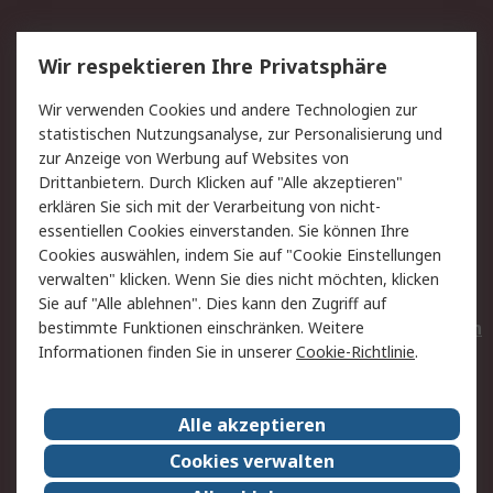
Service
Wir respektieren Ihre Privatsphäre
Value Added Services
Lieferlösungen
Wir verwenden Cookies und andere Technologien zur
Rücksendungen
Kontakt
statistischen Nutzungsanalyse, zur Personalisierung und
Hilfe
Privatkunden
zur Anzeige von Werbung auf Websites von
Drittanbietern. Durch Klicken auf "Alle akzeptieren"
Rechtliches
erklären Sie sich mit der Verarbeitung von nicht-
essentiellen Cookies einverstanden. Sie können Ihre
AGB
Datenschutz
Cookies auswählen, indem Sie auf "Cookie Einstellungen
Cookie-Richtlinie
Zahlungsbedingungen
verwalten" klicken. Wenn Sie dies nicht möchten, klicken
Copyright/Impressum
Entsorgung
Sie auf "Alle ablehnen". Dies kann den Zugriff auf
Elektrogeräte/Batterien
bestimmte Funktionen einschränken. Weitere
Informationen finden Sie in unserer
Cookie-Richtlinie
.
Über RS
Alle akzeptieren
Unternehmen
RS weltweit
Karriere bei RS
Nachhaltigkeit
Cookies verwalten
Qualität/Umwelt/Zertifikate
Presse-Center