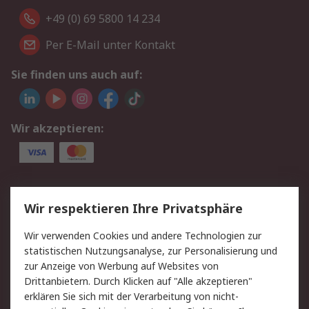
+49 (0) 69 5800 14 234
Per E-Mail unter Kontakt
Sie finden uns auch auf:
Wir akzeptieren:
Service
Wir respektieren Ihre Privatsphäre
Value Added Services
Lieferlösungen
Wir verwenden Cookies und andere Technologien zur
Rücksendungen
Kontakt
statistischen Nutzungsanalyse, zur Personalisierung und
Hilfe
Privatkunden
zur Anzeige von Werbung auf Websites von
Drittanbietern. Durch Klicken auf "Alle akzeptieren"
Rechtliches
erklären Sie sich mit der Verarbeitung von nicht-