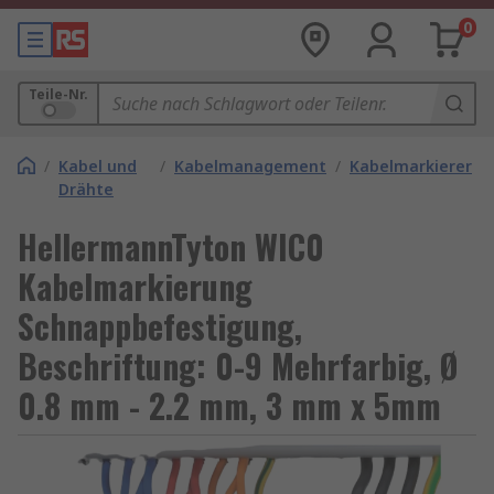
0
Teile-Nr.
/
Kabel und
/
Kabelmanagement
/
Kabelmarkierer
Drähte
HellermannTyton WIC0
Kabelmarkierung
Schnappbefestigung,
Beschriftung: 0-9 Mehrfarbig, Ø
0.8 mm - 2.2 mm, 3 mm x 5mm