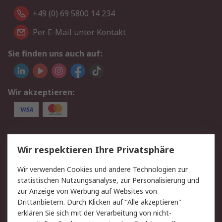
+49 (0) 69 5800 14 234
Per E-Mail unter Kontakt
Sie finden uns auch auf:
Wir akzeptieren:
Service
Wir respektieren Ihre Privatsphäre
Value Added Services
Lieferlösungen
Wir verwenden Cookies und andere Technologien zur
Rücksendungen
Kontakt
statistischen Nutzungsanalyse, zur Personalisierung und
Hilfe
Privatkunden
zur Anzeige von Werbung auf Websites von
Drittanbietern. Durch Klicken auf "Alle akzeptieren"
Rechtliches
erklären Sie sich mit der Verarbeitung von nicht-