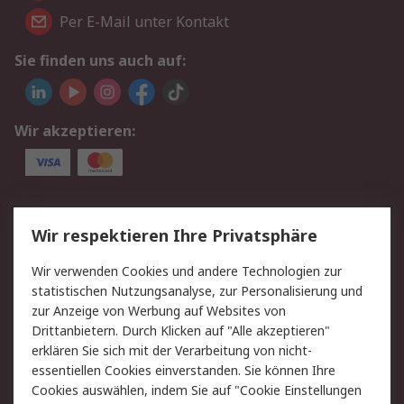
Per E-Mail unter Kontakt
Sie finden uns auch auf:
Wir akzeptieren:
Service
Wir respektieren Ihre Privatsphäre
Value Added Services
Lieferlösungen
Wir verwenden Cookies und andere Technologien zur
Rücksendungen
Kontakt
statistischen Nutzungsanalyse, zur Personalisierung und
Hilfe
Privatkunden
zur Anzeige von Werbung auf Websites von
Drittanbietern. Durch Klicken auf "Alle akzeptieren"
Rechtliches
erklären Sie sich mit der Verarbeitung von nicht-
essentiellen Cookies einverstanden. Sie können Ihre
AGB
Datenschutz
Cookies auswählen, indem Sie auf "Cookie Einstellungen
Cookie-Richtlinie
Zahlungsbedingungen