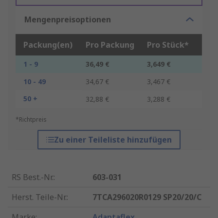
Mengenpreisoptionen
Packung(en)
Pro Packung
Pro Stück*
1 - 9
36,49 €
3,649 €
10 - 49
34,67 €
3,467 €
50 +
32,88 €
3,288 €
*Richtpreis
Zu einer Teileliste hinzufügen
RS Best.-Nr.
:
603-031
Herst. Teile-Nr.
:
7TCA296020R0129 SP20/20/C
Marke
:
Adaptaflex