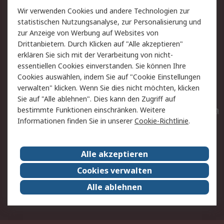
Wir verwenden Cookies und andere Technologien zur
Rücksendungen
Kontakt
statistischen Nutzungsanalyse, zur Personalisierung und
Hilfe
Privatkunden
zur Anzeige von Werbung auf Websites von
Drittanbietern. Durch Klicken auf "Alle akzeptieren"
Rechtliches
erklären Sie sich mit der Verarbeitung von nicht-
essentiellen Cookies einverstanden. Sie können Ihre
AGB
Datenschutz
Cookies auswählen, indem Sie auf "Cookie Einstellungen
Cookie-Richtlinie
Zahlungsbedingungen
verwalten" klicken. Wenn Sie dies nicht möchten, klicken
Copyright/Impressum
Entsorgung
Sie auf "Alle ablehnen". Dies kann den Zugriff auf
Elektrogeräte/Batterien
bestimmte Funktionen einschränken. Weitere
Informationen finden Sie in unserer
Cookie-Richtlinie
.
Über RS
Alle akzeptieren
Unternehmen
RS weltweit
Karriere bei RS
Nachhaltigkeit
Cookies verwalten
Qualität/Umwelt/Zertifikate
Presse-Center
Alle ablehnen
Event-Center