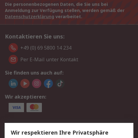
Die personenbezogenen Daten, die Sie uns bei
Anmeldung zur Verfügung stellen, werden gemäß der
Datenschutzerklärung
verarbeitet.
Kontaktieren Sie uns:
+49 (0) 69 5800 14 234
Per E-Mail unter Kontakt
Sie finden uns auch auf:
Wir akzeptieren:
Service
Wir respektieren Ihre Privatsphäre
Value Added Services
Lieferlösungen