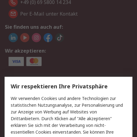
+49 (0) 69 5800 14 234
Per E-Mail unter Kontakt
Sie finden uns auch auf:
Wir akzeptieren:
Service
Wir respektieren Ihre Privatsphäre
Value Added Services
Lieferlösungen
Wir verwenden Cookies und andere Technologien zur
Rücksendungen
Kontakt
statistischen Nutzungsanalyse, zur Personalisierung und
Hilfe
Privatkunden
zur Anzeige von Werbung auf Websites von
Drittanbietern. Durch Klicken auf "Alle akzeptieren"
Rechtliches
erklären Sie sich mit der Verarbeitung von nicht-
essentiellen Cookies einverstanden. Sie können Ihre
AGB
Datenschutz