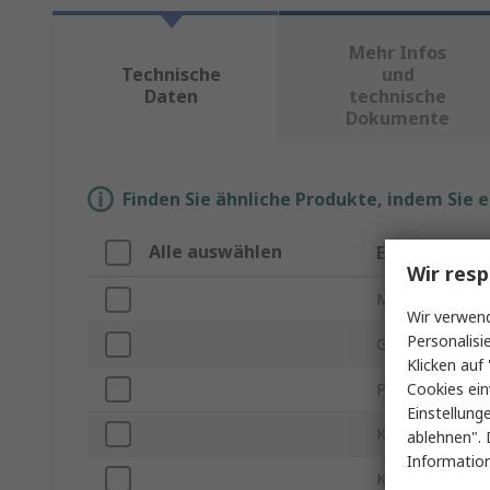
Mehr Infos
Technische
und
Daten
technische
Dokumente
Finden Sie ähnliche Produkte, indem Sie 
Alle auswählen
Eigenschaft
Wir resp
Marke
Wir verwend
Personalisi
Gewindegröße
Klicken auf 
Cookies ein
Produkt Typ
Einstellung
Kabeldurchmess
ablehnen". 
Information
Kabeldurchmess