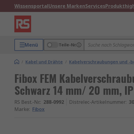
Wissensportal
Unsere Marken
Services
Produkthigh
Menü
Teile-Nr.
/
Kabel und Drähte
/
Kabelverschraubungen und -b
Fibox FEM Kabelverschraub
Schwarz 14 mm/ 20 mm, IP
RS Best.-Nr.
:
288-0992
Distrelec-Artikelnummer
:
30
Marke
:
Fibox