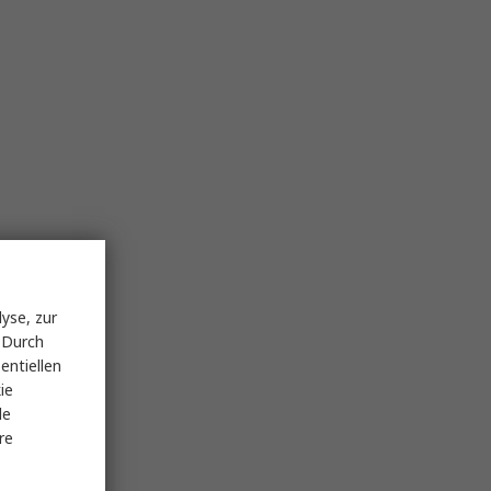
yse, zur
 Durch
entiellen
ie
le
re