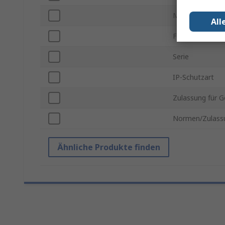
Material
All
Farbe
Serie
IP-Schutzart
Zulassung für G
Normen/Zulass
Ähnliche Produkte finden