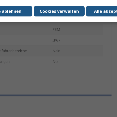
Chloropren
e ablehnen
Cookies verwalten
Alle akzep
Schwarz
FEM
IP67
efahrenbereiche
Nein
ungen
No