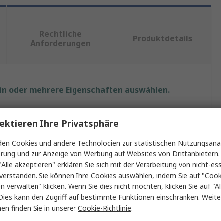
Rechtliche
Produktdetails
Anforderungen
ein oder mehrere Eigenschaften auswählen.
Wert
ektieren Ihre Privatsphäre
Fibox
en Cookies und andere Technologien zur statistischen Nutzungsanal
erung und zur Anzeige von Werbung auf Websites von Drittanbietern.
M32
"Alle akzeptieren" erklären Sie sich mit der Verarbeitung von nicht-ess
verstanden. Sie können Ihre Cookies auswählen, indem Sie auf "Cook
Kabelverschraubung
en verwalten" klicken. Wenn Sie dies nicht möchten, klicken Sie auf "Al
er max.
20mm
Dies kann den Zugriff auf bestimmte Funktionen einschränken. Weite
en finden Sie in unserer
Cookie-Richtlinie
.
er min.
14mm