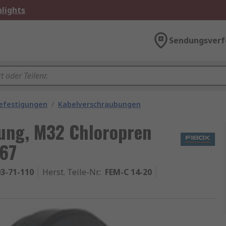
lights
Sendungsverf
efestigungen
/
Kabelverschraubungen
ung, M32 Chloropren
67
3-71-110
Herst. Teile-Nr.
:
FEM-C 14-20