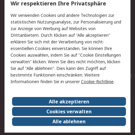
Wir respektieren Ihre Privatsphäre
Value Added Services
Lieferlösungen
Wir verwenden Cookies und andere Technologien zur
Rücksendungen
Kontakt
statistischen Nutzungsanalyse, zur Personalisierung und
Hilfe
Privatkunden
zur Anzeige von Werbung auf Websites von
Drittanbietern. Durch Klicken auf "Alle akzeptieren"
Rechtliches
erklären Sie sich mit der Verarbeitung von nicht-
essentiellen Cookies einverstanden. Sie können Ihre
AGB
Datenschutz
Cookies auswählen, indem Sie auf "Cookie Einstellungen
Cookie-Richtlinie
Zahlungsbedingungen
verwalten" klicken. Wenn Sie dies nicht möchten, klicken
Copyright/Impressum
Entsorgung
Sie auf "Alle ablehnen". Dies kann den Zugriff auf
Elektrogeräte/Batterien
bestimmte Funktionen einschränken. Weitere
Informationen finden Sie in unserer
Cookie-Richtlinie
.
Über RS
Alle akzeptieren
Unternehmen
RS weltweit
Karriere bei RS
Nachhaltigkeit
Cookies verwalten
Qualität/Umwelt/Zertifikate
Presse-Center
Alle ablehnen
Event-Center