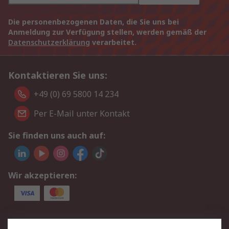
Die personenbezogenen Daten, die Sie uns bei
Anmeldung zur Verfügung stellen, werden gemäß der
Datenschutzerklärung
verarbeitet.
Kontaktieren Sie uns:
+49 (0) 69 5800 14 234
Per E-Mail unter Kontakt
Sie finden uns auch auf:
Wir akzeptieren:
Service