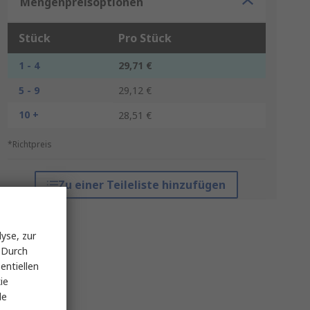
Mengenpreisoptionen
Stück
Pro Stück
1 - 4
29,71 €
5 - 9
29,12 €
10 +
28,51 €
*Richtpreis
Zu einer Teileliste hinzufügen
yse, zur
 Durch
entiellen
ie
le