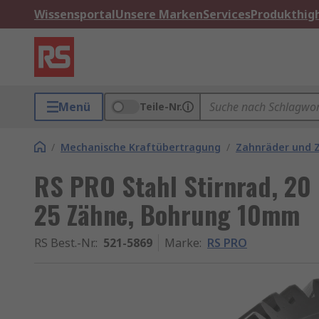
Wissensportal
Unsere Marken
Services
Produkthigh
Menü
Teile-Nr.
/
Mechanische Kraftübertragung
/
Zahnräder und 
RS PRO Stahl Stirnrad, 20 
25 Zähne, Bohrung 10mm
RS Best.-Nr.
:
521-5869
Marke
:
RS PRO