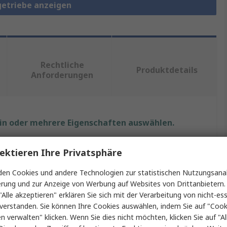
getriebe anzeigen
Rechtliche
Produktdetails
Anforderungen
ein oder mehrere Eigenschaften auswählen.
nschaft
Wert
ektieren Ihre Privatsphäre
e
RS PRO
en Cookies und andere Technologien zur statistischen Nutzungsanal
erung und zur Anzeige von Werbung auf Websites von Drittanbietern.
ukt Typ
Stirnrad
"Alle akzeptieren" erklären Sie sich mit der Verarbeitung von nicht-ess
verstanden. Sie können Ihre Cookies auswählen, indem Sie auf "Cook
ungsdurchmesser
10mm
en verwalten" klicken. Wenn Sie dies nicht möchten, klicken Sie auf "Al