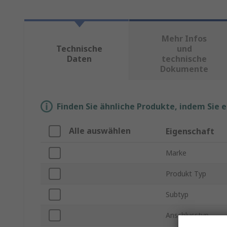
Mehr Infos
Technische
und
Daten
technische
Dokumente
Finden Sie ähnliche Produkte, indem Sie 
Alle auswählen
Eigenschaft
Marke
Produkt Typ
Subtyp
Anschlusstyp