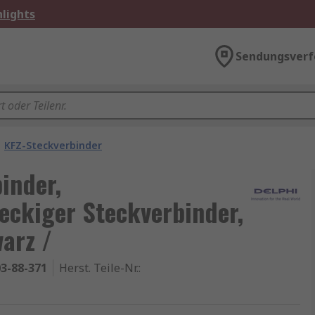
lights
Sendungsverf
KFZ-Steckverbinder
inder,
ckiger Steckverbinder,
warz /
3-88-371
Herst. Teile-Nr.
: