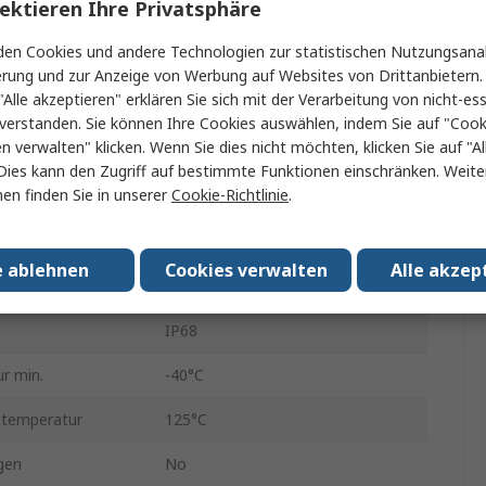
ektieren Ihre Privatsphäre
te
24
en Cookies und andere Technologien zur statistischen Nutzungsanal
Stecker
erung und zur Anzeige von Werbung auf Websites von Drittanbietern.
"Alle akzeptieren" erklären Sie sich mit der Verarbeitung von nicht-ess
3
verstanden. Sie können Ihre Cookies auswählen, indem Sie auf "Cook
en verwalten" klicken. Wenn Sie dies nicht möchten, klicken Sie auf "Al
Durchsteckmontage
Dies kann den Zugriff auf bestimmte Funktionen einschränken. Weite
en finden Sie in unserer
Cookie-Richtlinie
.
Sicma
Nein
e ablehnen
Cookies verwalten
Alle akzep
Schwarz
IP68
r min.
-40°C
stemperatur
125°C
gen
No