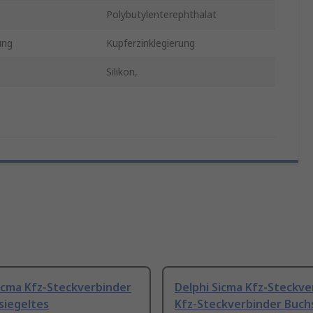
Polybutylenterephthalat
ung
Kupferzinklegierung
Silikon,
icma Kfz-Steckverbinder
Delphi Sicma Kfz-Steckve
siegeltes
Kfz-Steckverbinder Buch