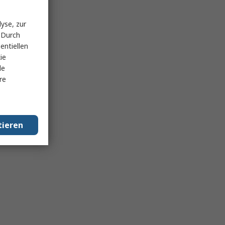
yse, zur
 Durch
entiellen
ie
le
re
tieren