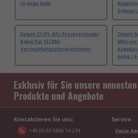
Orange Gelb,
Kupplun
Schwarz
Delphi 211PL Kfz-Steckverbinder
Delphi S
Kabel für SICMA-
Mini-ver
Verriegelungssteckverbinder
Kupplun
polig / 4
Exklusiv für Sie unsere neuesten
Produkte und Angebote
Kontaktieren Sie uns:
Service
+49 (0) 69 5800 14 234
Value Ad