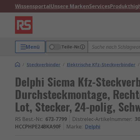
Wissensportal
Unsere Marken
Services
Produkthigh
Menü
Teile-Nr.
/
Steckverbinder
/
Elektrische Kfz-Steckverbinder
/
Delphi Sicma Kfz-Steckverb
Durchsteckmontage, Rechte
Lot, Stecker, 24-polig, Sch
RS Best.-Nr.
:
673-7799
Distrelec-Artikelnummer
:
30
HCCPHPE24BKA90F
Marke
:
Delphi