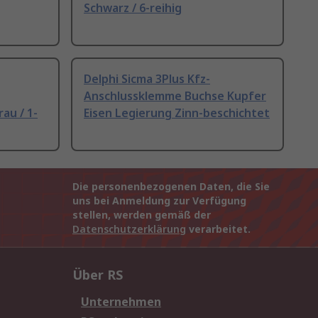
Schwarz / 6-reihig
Delphi Sicma 3Plus Kfz-
Anschlussklemme Buchse Kupfer
au / 1-
Eisen Legierung Zinn-beschichtet
Die personenbezogenen Daten, die Sie
uns bei Anmeldung zur Verfügung
stellen, werden gemäß der
Datenschutzerklärung
verarbeitet.
Über RS
Unternehmen