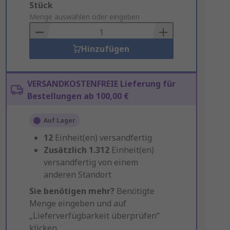
Add
Stück
to
Menge auswählen oder eingeben
Basket
Hinzufügen
VERSANDKOSTENFREIE Lieferung für
Bestellungen ab 100,00 €
Auf Lager
12
Einheit(en) versandfertig
Zusätzlich
1.312
Einheit(en)
versandfertig von einem
anderen Standort
Sie benötigen mehr?
Benötigte
Menge eingeben und auf
„Lieferverfügbarkeit überprüfen“
klicken.