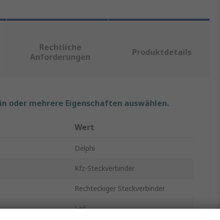
Rechtliche
Produktdetails
Anforderungen
ein oder mehrere Eigenschaften auswählen.
Wert
Delphi
Kfz-Steckverbinder
Rechteckiger Steckverbinder
Lot