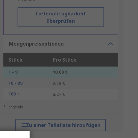
Lieferverfügbarkeit
überprüfen
Mengenpreisoptionen
Stück
Pro Stück
1 - 9
10,08 €
10 - 99
9,18 €
100 +
8,27 €
*Richtpreis
Zu einer Teileliste hinzufügen