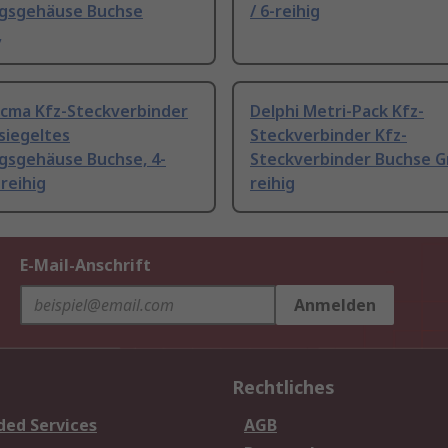
gsgehäuse Buchse
/ 6-reihig
,
icma Kfz-Steckverbinder
Delphi Metri-Pack Kfz-
siegeltes
Steckverbinder Kfz-
gsgehäuse Buchse, 4-
Steckverbinder Buchse Gr
-reihig
reihig
E-Mail-Anschrift
Anmelden
Rechtliches
ded Services
AGB