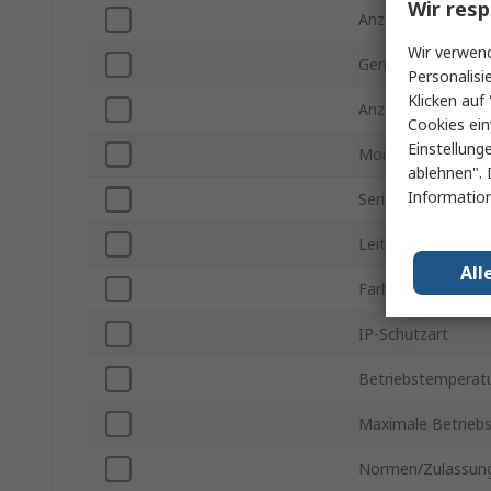
Wir resp
Anzahl der Kontak
Wir verwend
Gender
Personalisi
Klicken auf 
Anzahl der Reihen
Cookies ein
Einstellung
Montageart
ablehnen". 
Information
Serie
Leitung inklusive
All
Farbe
IP-Schutzart
Betriebstemperatu
Maximale Betrieb
Normen/Zulassun