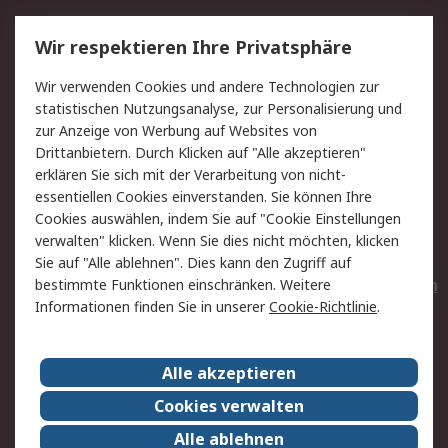
Service
Wir respektieren Ihre Privatsphäre
Value Added Services
Lieferlösungen
Wir verwenden Cookies und andere Technologien zur
Rücksendungen
Kontakt
statistischen Nutzungsanalyse, zur Personalisierung und
Hilfe
Privatkunden
zur Anzeige von Werbung auf Websites von
Drittanbietern. Durch Klicken auf "Alle akzeptieren"
Rechtliches
erklären Sie sich mit der Verarbeitung von nicht-
essentiellen Cookies einverstanden. Sie können Ihre
AGB
Datenschutz
Cookies auswählen, indem Sie auf "Cookie Einstellungen
Cookie-Richtlinie
Zahlungsbedingungen
verwalten" klicken. Wenn Sie dies nicht möchten, klicken
Copyright/Impressum
Entsorgung
Sie auf "Alle ablehnen". Dies kann den Zugriff auf
Elektrogeräte/Batterien
bestimmte Funktionen einschränken. Weitere
Informationen finden Sie in unserer
Cookie-Richtlinie
.
Über RS
Alle akzeptieren
Unternehmen
RS weltweit
Karriere bei RS
Nachhaltigkeit
Cookies verwalten
Qualität/Umwelt/Zertifikate
Presse-Center
Alle ablehnen