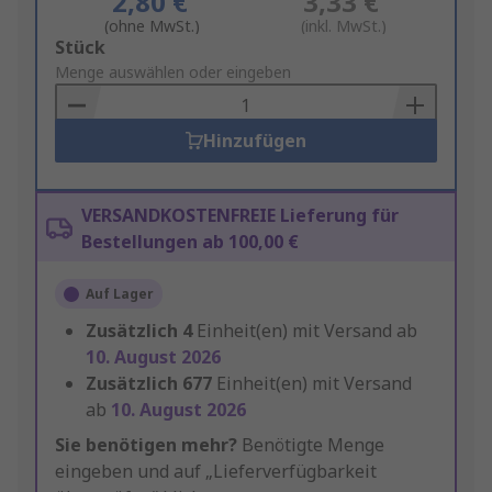
2,80 €
3,33 €
(ohne MwSt.)
(inkl. MwSt.)
Add
Stück
to
Menge auswählen oder eingeben
Basket
Hinzufügen
VERSANDKOSTENFREIE Lieferung für
Bestellungen ab 100,00 €
Auf Lager
Zusätzlich
4
Einheit(en) mit Versand ab
10. August 2026
Zusätzlich
677
Einheit(en) mit Versand
ab
10. August 2026
Sie benötigen mehr?
Benötigte Menge
eingeben und auf „Lieferverfügbarkeit