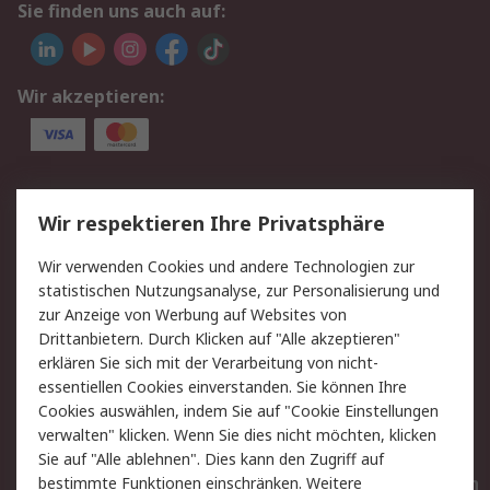
Sie finden uns auch auf:
Wir akzeptieren:
Service
Wir respektieren Ihre Privatsphäre
Value Added Services
Lieferlösungen
Wir verwenden Cookies und andere Technologien zur
Rücksendungen
Kontakt
statistischen Nutzungsanalyse, zur Personalisierung und
Hilfe
Privatkunden
zur Anzeige von Werbung auf Websites von
Drittanbietern. Durch Klicken auf "Alle akzeptieren"
Rechtliches
erklären Sie sich mit der Verarbeitung von nicht-
essentiellen Cookies einverstanden. Sie können Ihre
AGB
Datenschutz
Cookies auswählen, indem Sie auf "Cookie Einstellungen
Cookie-Richtlinie
Zahlungsbedingungen
verwalten" klicken. Wenn Sie dies nicht möchten, klicken
Copyright/Impressum
Entsorgung
Sie auf "Alle ablehnen". Dies kann den Zugriff auf
Elektrogeräte/Batterien
bestimmte Funktionen einschränken. Weitere