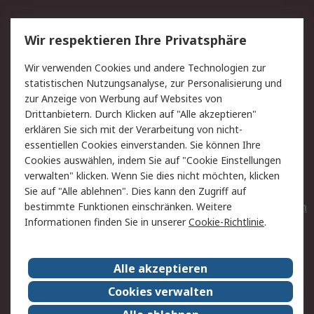
Service
Wir respektieren Ihre Privatsphäre
Value Added Services
Lieferlösungen
Wir verwenden Cookies und andere Technologien zur
Rücksendungen
Kontakt
statistischen Nutzungsanalyse, zur Personalisierung und
Hilfe
Privatkunden
zur Anzeige von Werbung auf Websites von
Drittanbietern. Durch Klicken auf "Alle akzeptieren"
Rechtliches
erklären Sie sich mit der Verarbeitung von nicht-
essentiellen Cookies einverstanden. Sie können Ihre
AGB
Datenschutz
Cookies auswählen, indem Sie auf "Cookie Einstellungen
Cookie-Richtlinie
Zahlungsbedingungen
verwalten" klicken. Wenn Sie dies nicht möchten, klicken
Copyright/Impressum
Entsorgung
Sie auf "Alle ablehnen". Dies kann den Zugriff auf
Elektrogeräte/Batterien
bestimmte Funktionen einschränken. Weitere
Informationen finden Sie in unserer
Cookie-Richtlinie
.
Über RS
Alle akzeptieren
Unternehmen
RS weltweit
Karriere bei RS
Nachhaltigkeit
Cookies verwalten
Qualität/Umwelt/Zertifikate
Presse-Center