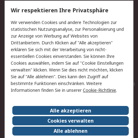
Service
Wir respektieren Ihre Privatsphäre
Value Added Services
Lieferlösungen
Wir verwenden Cookies und andere Technologien zur
Rücksendungen
Kontakt
statistischen Nutzungsanalyse, zur Personalisierung und
Hilfe
Privatkunden
zur Anzeige von Werbung auf Websites von
Drittanbietern. Durch Klicken auf "Alle akzeptieren"
Rechtliches
erklären Sie sich mit der Verarbeitung von nicht-
essentiellen Cookies einverstanden. Sie können Ihre
AGB
Datenschutz
Cookies auswählen, indem Sie auf "Cookie Einstellungen
Cookie-Richtlinie
Zahlungsbedingungen
verwalten" klicken. Wenn Sie dies nicht möchten, klicken
Copyright/Impressum
Entsorgung
Sie auf "Alle ablehnen". Dies kann den Zugriff auf
Elektrogeräte/Batterien
bestimmte Funktionen einschränken. Weitere
Informationen finden Sie in unserer
Cookie-Richtlinie
.
Über RS
Alle akzeptieren
Unternehmen
RS weltweit
Karriere bei RS
Nachhaltigkeit
Cookies verwalten
Qualität/Umwelt/Zertifikate
Presse-Center
Alle ablehnen
Event-Center