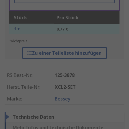
Stück
Pro Stück
1 +
8,77 €
*Richtpreis
Zu einer Teileliste hinzufügen
RS Best.-Nr.
:
125-3878
Herst. Teile-Nr.
:
XCL2-SET
Marke
:
Bessey
Technische Daten
Mehr Infos und technische Dokumente