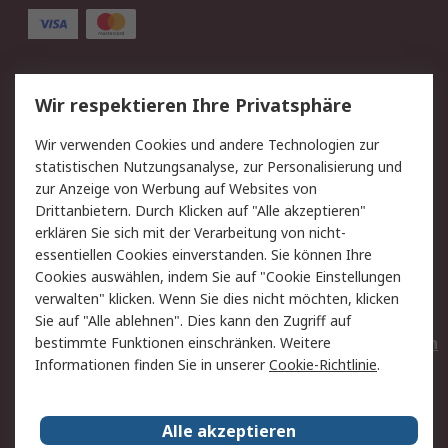
Service
Wir respektieren Ihre Privatsphäre
Value Added Services
Lieferlösungen
Wir verwenden Cookies und andere Technologien zur
Rücksendungen
Kontakt
statistischen Nutzungsanalyse, zur Personalisierung und
Hilfe
Privatkunden
zur Anzeige von Werbung auf Websites von
Drittanbietern. Durch Klicken auf "Alle akzeptieren"
Rechtliches
erklären Sie sich mit der Verarbeitung von nicht-
essentiellen Cookies einverstanden. Sie können Ihre
AGB
Datenschutz
Cookies auswählen, indem Sie auf "Cookie Einstellungen
Cookie-Richtlinie
Zahlungsbedingungen
verwalten" klicken. Wenn Sie dies nicht möchten, klicken
Copyright/Impressum
Entsorgung
Sie auf "Alle ablehnen". Dies kann den Zugriff auf
Elektrogeräte/Batterien
bestimmte Funktionen einschränken. Weitere
Informationen finden Sie in unserer
Cookie-Richtlinie
.
Über RS
Alle akzeptieren
Unternehmen
RS weltweit