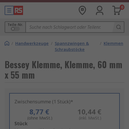
0
Teile-Nr.
/
Handwerkzeuge
/
Spannzwingen &
/
Klemmen
Schraubstöcke
Bessey Klemme, Klemme, 60 mm
x 55 mm
Zwischensumme (1 Stück)*
8,77 €
10,44 €
(ohne MwSt.)
(inkl. MwSt.)
Add
Stück