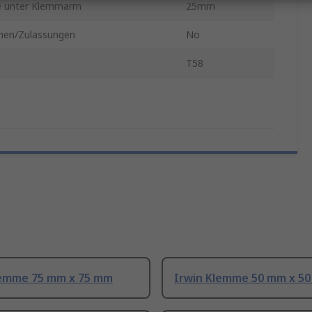
 unter Klemmarm
25mm
en/Zulassungen
No
T58
lemme 75 mm x 75 mm
Irwin Klemme 50 mm x 5