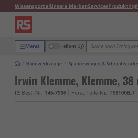
Wissensportal
Unsere Marken
Services
Produkthigh
Menü
Teile-Nr.
/
Handwerkzeuge
/
Spannzwingen & Schraubstöck
Irwin Klemme, Klemme, 38
RS Best.-Nr.
:
145-7906
Herst. Teile-Nr.
:
T58100EL7