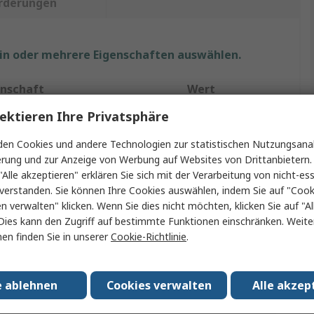
rderungen
ein oder mehrere Eigenschaften auswählen.
enschaft
Wert
ektieren Ihre Privatsphäre
e
Irwin
en Cookies und andere Technologien zur statistischen Nutzungsanal
ukt Typ
Klemme
erung und zur Anzeige von Werbung auf Websites von Drittanbietern.
"Alle akzeptieren" erklären Sie sich mit der Verarbeitung von nicht-ess
yp
Klemme
verstanden. Sie können Ihre Cookies auswählen, indem Sie auf "Cook
enöffnung
25mm
en verwalten" klicken. Wenn Sie dies nicht möchten, klicken Sie auf "Al
Dies kann den Zugriff auf bestimmte Funktionen einschränken. Weite
entiefe
38mm
en finden Sie in unserer
Cookie-Richtlinie
.
fächen Finish
Blau
e ablehnen
Cookies verwalten
Alle akzep
rial
Harz