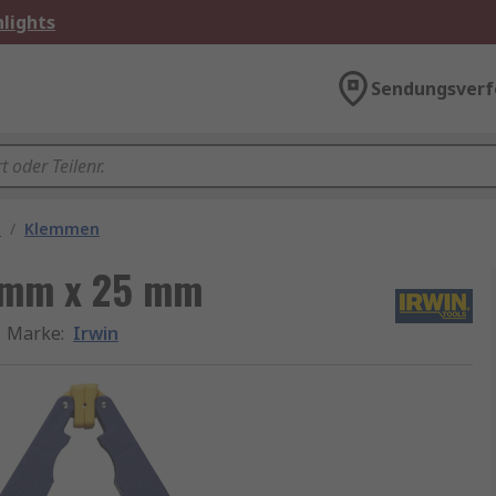
lights
Sendungsverf
e
/
Klemmen
 mm x 25 mm
Marke
:
Irwin