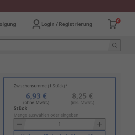
0
olgung
Login / Registrierung
Zwischensumme (1 Stück)*
6,93 €
8,25 €
(ohne MwSt.)
(inkl. MwSt.)
Add
Stück
to
Menge auswählen oder eingeben
Basket