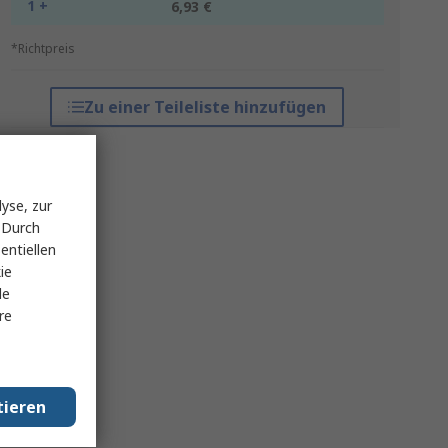
1 +
6,93 €
*Richtpreis
Zu einer Teileliste hinzufügen
yse, zur
 Durch
entiellen
ie
le
re
tieren