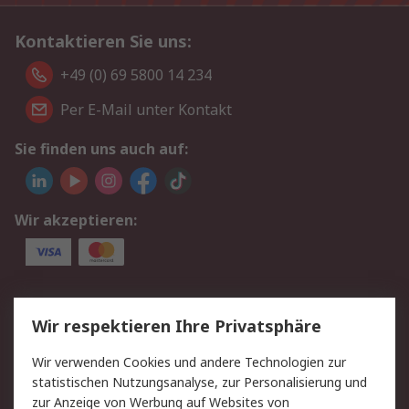
Kontaktieren Sie uns:
+49 (0) 69 5800 14 234
Per E-Mail unter Kontakt
Sie finden uns auch auf:
Wir akzeptieren:
Service
Wir respektieren Ihre Privatsphäre
Value Added Services
Lieferlösungen
Wir verwenden Cookies und andere Technologien zur
Rücksendungen
Kontakt
statistischen Nutzungsanalyse, zur Personalisierung und
Hilfe
Privatkunden
zur Anzeige von Werbung auf Websites von