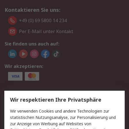
Kontaktieren Sie uns:
+49 (0) 69 5800 14 234
Per E-Mail unter Kontakt
Sie finden uns auch auf:
Wir akzeptieren:
Service
Wir respektieren Ihre Privatsphäre
Value Added Services
Lieferlösungen
Wir verwenden Cookies und andere Technologien zur
Rücksendungen
Kontakt
statistischen Nutzungsanalyse, zur Personalisierung und
Hilfe
Privatkunden
zur Anzeige von Werbung auf Websites von