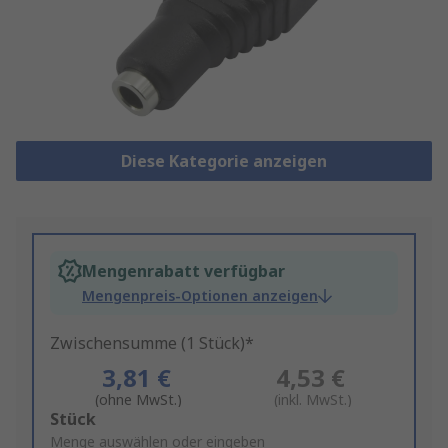
Diese Kategorie anzeigen
Mengenrabatt verfügbar
Mengenpreis-Optionen anzeigen
Zwischensumme (1 Stück)*
3,81 €
4,53 €
(ohne MwSt.)
(inkl. MwSt.)
Add
Stück
to
Menge auswählen oder eingeben