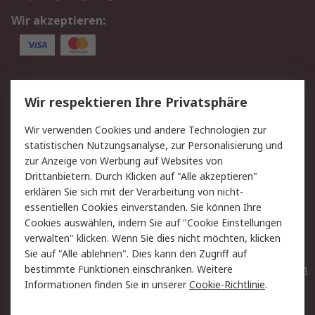
Wir akzeptieren:
Service
Wir respektieren Ihre Privatsphäre
Value Added Services
Lieferlösungen
Wir verwenden Cookies und andere Technologien zur
Rücksendungen
Kontakt
statistischen Nutzungsanalyse, zur Personalisierung und
Hilfe
Privatkunden
zur Anzeige von Werbung auf Websites von
Drittanbietern. Durch Klicken auf "Alle akzeptieren"
Rechtliches
erklären Sie sich mit der Verarbeitung von nicht-
essentiellen Cookies einverstanden. Sie können Ihre
AGB
Datenschutz
Cookies auswählen, indem Sie auf "Cookie Einstellungen
Cookie-Richtlinie
Zahlungsbedingungen
verwalten" klicken. Wenn Sie dies nicht möchten, klicken
Copyright/Impressum
Entsorgung
Sie auf "Alle ablehnen". Dies kann den Zugriff auf
Elektrogeräte/Batterien
bestimmte Funktionen einschränken. Weitere
Informationen finden Sie in unserer
Cookie-Richtlinie
.
Über RS