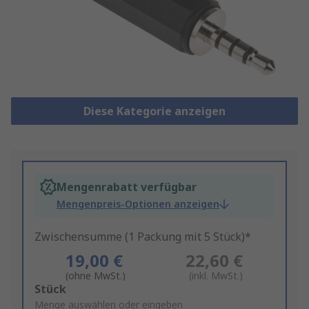
Diese Kategorie anzeigen
Mengenrabatt verfügbar
Mengenpreis-Optionen anzeigen
Zwischensumme (1 Packung mit 5 Stück)*
19,00 €
22,60 €
(ohne MwSt.)
(inkl. MwSt.)
Add
Stück
to
Menge auswählen oder eingeben