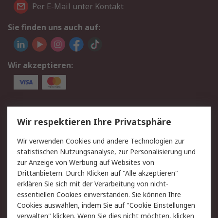
Per E-Mail unter Kontakt
Sie finden uns auch auf:
Wir akzeptieren:
Service
Wir respektieren Ihre Privatsphäre
Value Added Services
Lieferlösungen
Wir verwenden Cookies und andere Technologien zur
Rücksendungen
Kontakt
statistischen Nutzungsanalyse, zur Personalisierung und
Hilfe
Privatkunden
zur Anzeige von Werbung auf Websites von
Drittanbietern. Durch Klicken auf "Alle akzeptieren"
Rechtliches
erklären Sie sich mit der Verarbeitung von nicht-
essentiellen Cookies einverstanden. Sie können Ihre
AGB
Datenschutz
Cookies auswählen, indem Sie auf "Cookie Einstellungen
Cookie-Richtlinie
Zahlungsbedingungen
verwalten" klicken. Wenn Sie dies nicht möchten, klicken