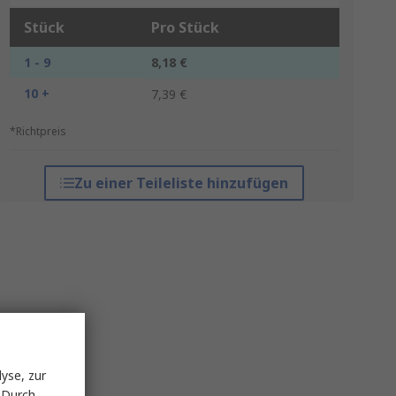
Stück
Pro Stück
1 - 9
8,18 €
10 +
7,39 €
*Richtpreis
Zu einer Teileliste hinzufügen
yse, zur
 Durch