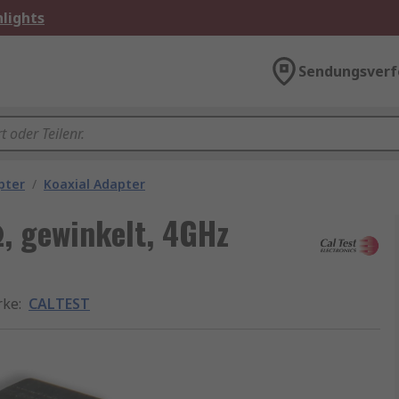
lights
Sendungsverf
pter
/
Koaxial Adapter
, gewinkelt, 4GHz
rke
:
CALTEST