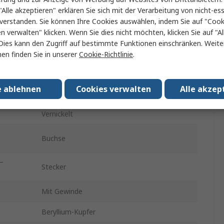
"Alle akzeptieren" erklären Sie sich mit der Verarbeitung von nicht-ess
50Ω
verstanden. Sie können Ihre Cookies auswählen, indem Sie auf "Cook
Mit Gewinde
en verwalten" klicken. Wenn Sie dies nicht möchten, klicken Sie auf "Al
Dies kann den Zugriff auf bestimmte Funktionen einschränken. Weite
gewinkelt
en finden Sie in unserer
Cookie-Richtlinie
.
4GHz
e ablehnen
Cookies verwalten
Alle akzep
Gold
Vernickelt
Buchse
 –
Stecker
Mit Gewinde
Beryllium-Kupfer