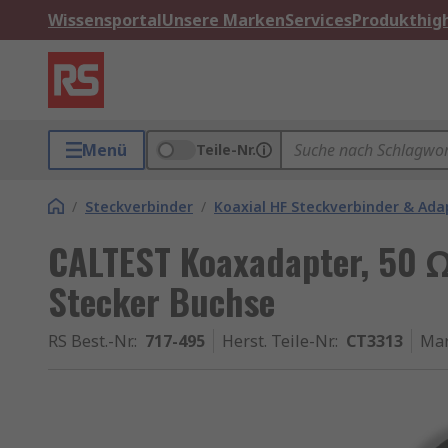
Wissensportal
Unsere Marken
Services
Produkthigh
Menü
Teile-Nr.
/
Steckverbinder
/
Koaxial HF Steckverbinder & Ada
CALTEST Koaxadapter, 50 Ω
Stecker Buchse
RS Best.-Nr.
:
717-495
Herst. Teile-Nr.
:
CT3313
Ma