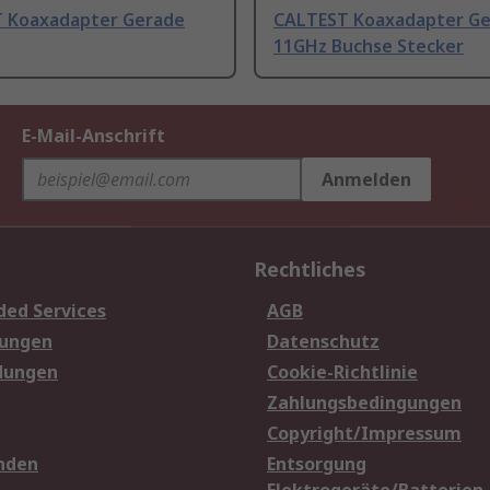
 Koaxadapter Gerade
CALTEST Koaxadapter Ge
11GHz Buchse Stecker
E-Mail-Anschrift
Anmelden
Rechtliches
ded Services
AGB
sungen
Datenschutz
dungen
Cookie-Richtlinie
Zahlungsbedingungen
Copyright/Impressum
nden
Entsorgung