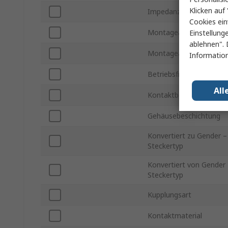
Klicken auf 
Impedanz
Cookies ein
Montageart
Einstellung
ablehnen". 
Montageausrichtung
Information
Betriebsfrequenz
All
Kontaktbeschichtung
Gehäusebeschichtung
Konvertiert zu Gender –
Steckertyp
Konvertiert von Gender
Steckertyp
Kupplungsart
Kontaktmaterial