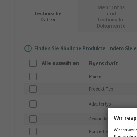
Mehr Infos
Technische
und
Daten
technische
Dokumente
Finden Sie ähnliche Produkte, indem Sie 
Alle auswählen
Eigenschaft
Marke
Produkt Typ
Adaptertyp
Wir resp
Gewandelt von Typ
Wir verwend
Konvertiert zu Typ
Personalisi