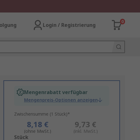
0
olgung
Login / Registrierung
Mengenrabatt verfügbar
Mengenpreis-Optionen anzeigen
Zwischensumme (1 Stück)*
8,18 €
9,73 €
(ohne MwSt.)
(inkl. MwSt.)
Add
Stück