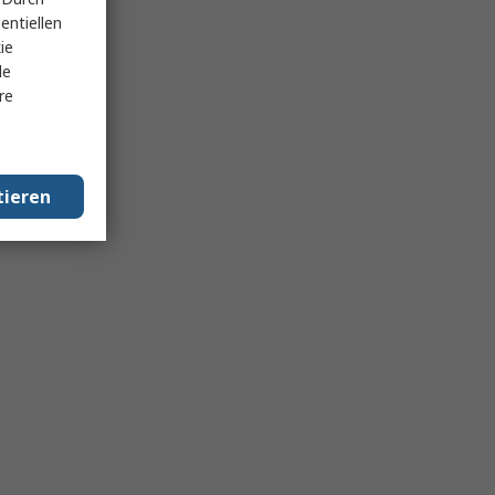
entiellen
ie
le
re
tieren