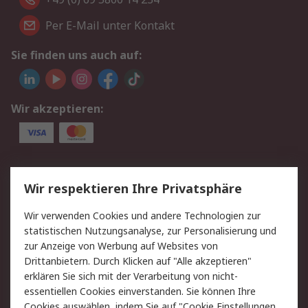
Per E-Mail unter Kontakt
Sie finden uns auch auf:
Wir akzeptieren:
Service
Wir respektieren Ihre Privatsphäre
Value Added Services
Lieferlösungen
Wir verwenden Cookies und andere Technologien zur
Rücksendungen
Kontakt
statistischen Nutzungsanalyse, zur Personalisierung und
Hilfe
Privatkunden
zur Anzeige von Werbung auf Websites von
Drittanbietern. Durch Klicken auf "Alle akzeptieren"
Rechtliches
erklären Sie sich mit der Verarbeitung von nicht-
essentiellen Cookies einverstanden. Sie können Ihre
AGB
Datenschutz
Cookies auswählen, indem Sie auf "Cookie Einstellungen