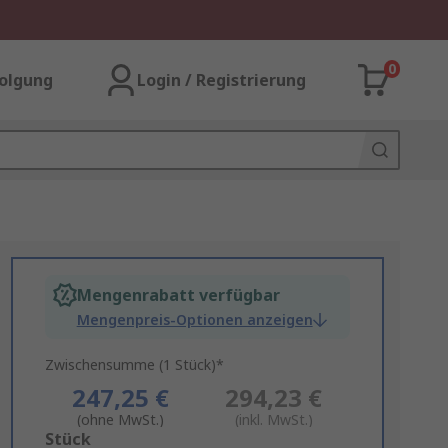
0
olgung
Login / Registrierung
Mengenrabatt verfügbar
Mengenpreis-Optionen anzeigen
Zwischensumme (1 Stück)*
247,25 €
294,23 €
(ohne MwSt.)
(inkl. MwSt.)
Add
Stück