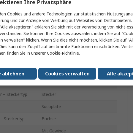
ektieren Ihre Privatsphäre
50Ω
en Cookies und andere Technologien zur statistischen Nutzungsanal
erung und zur Anzeige von Werbung auf Websites von Drittanbietern.
Kabel
"Alle akzeptieren" erklären Sie sich mit der Verarbeitung von nicht-ess
verstanden. Sie können Ihre Cookies auswählen, indem Sie auf "Cook
Gerade
en verwalten" klicken. Wenn Sie dies nicht möchten, klicken Sie auf "Al
Nennspannung
Dies kann den Zugriff auf bestimmte Funktionen einschränken. Weite
en finden Sie in unserer
Cookie-Richtlinie
.
7.5GHz
Weiße Bronze, Gold über Nickel
e ablehnen
Cookies verwalten
Alle akzep
r – Kontakt
Stecker
r – Steckertyp
Stecker
Sucoplate
 – Steckertyp
Buchse
Mit Gewinde