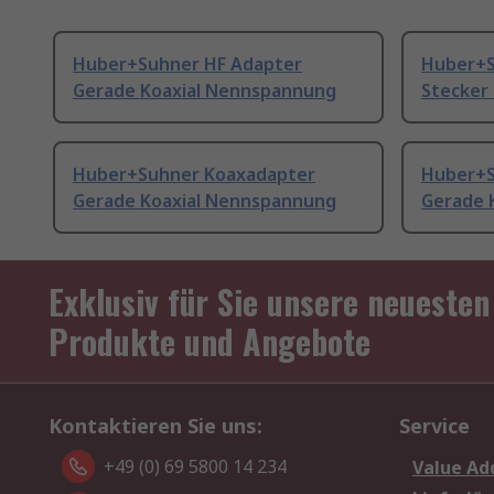
Huber+Suhner HF Adapter
Huber+S
Gerade Koaxial Nennspannung
Stecker
Huber+Suhner Koaxadapter
Huber+S
Gerade Koaxial Nennspannung
Gerade 
Exklusiv für Sie unsere neuesten
Produkte und Angebote
Kontaktieren Sie uns:
Service
+49 (0) 69 5800 14 234
Value Ad