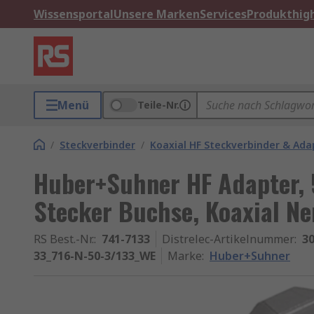
Wissensportal
Unsere Marken
Services
Produkthigh
Menü
Teile-Nr.
/
Steckverbinder
/
Koaxial HF Steckverbinder & Ada
Huber+Suhner HF Adapter, 
Stecker Buchse, Koaxial N
RS Best.-Nr.
:
741-7133
Distrelec-Artikelnummer
:
30
33_716-N-50-3/133_WE
Marke
:
Huber+Suhner