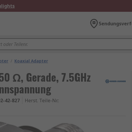
lights
Sendungsverf
pter
/
Koaxial Adapter
50 Ω, Gerade, 7.5GHz
ennspannung
2-42-827
Herst. Teile-Nr.
: