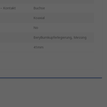
 – Kontakt
Buchse
Koaxial
No
Berylliumkupferlegierung, Messing
41mm