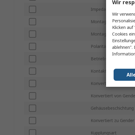
Wir resp
Impedanz
Wir verwend
Personalisi
Montageart
Klicken auf 
Cookies ein
Montageausrichtung
Einstellung
Polarität
ablehnen". 
Information
Betriebsfrequenz
Kontaktbeschichtung
All
Konvertiert von Gende
Konvertiert von Gende
Gehäusebeschichtung
Konvertiert zu Gender
Kupplungsart