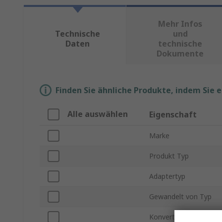
Mehr Infos
Technische
und
Daten
technische
Dokumente
Finden Sie ähnliche Produkte, indem Sie 
Alle auswählen
Eigenschaft
Marke
Produkt Typ
Adaptertyp
Gewandelt von Typ
Konvertiert zu Typ