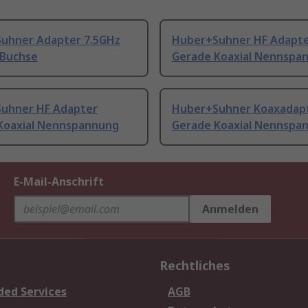
uhner Adapter 7.5GHz
Huber+Suhner HF Adapt
 Buchse
Gerade Koaxial Nennspa
uhner HF Adapter
Huber+Suhner Koaxadap
Koaxial Nennspannung
Gerade Koaxial Nennspa
E-Mail-Anschrift
Anmelden
Rechtliches
ded Services
AGB