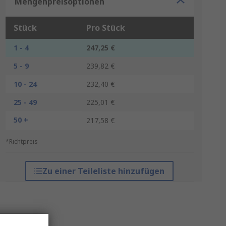
Mengenpreisoptionen
Stück
Pro Stück
1 - 4
247,25 €
5 - 9
239,82 €
10 - 24
232,40 €
25 - 49
225,01 €
50 +
217,58 €
*Richtpreis
Zu einer Teileliste hinzufügen