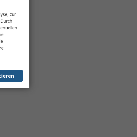
yse, zur
 Durch
entiellen
ie
le
re
tieren