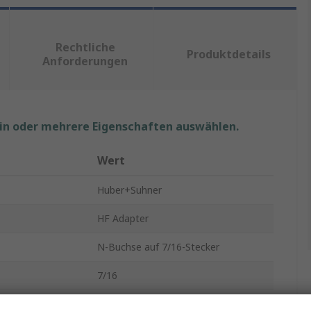
Rechtliche
Produktdetails
Anforderungen
ein oder mehrere Eigenschaften auswählen.
Wert
Huber+Suhner
HF Adapter
N-Buchse auf 7/16-Stecker
7/16
Typ N