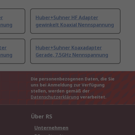
er
Huber+Suhner HF Adapter
nnung
gewinkelt Koaxial Nennspannung
ter
Huber+Suhner Koaxadapter
nnung
Gerade, 7.5GHz Nennspannung
Die personenbezogenen Daten, die Sie
uns bei Anmeldung zur Verfügung
stellen, werden gemäß der
Datenschutzerklärung
verarbeitet.
Über RS
Unternehmen