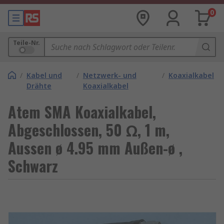
0
Teile-Nr.
/
Kabel und
/
Netzwerk- und
/
Koaxialkabel
Drähte
Koaxialkabel
Atem SMA Koaxialkabel,
Abgeschlossen, 50 Ω, 1 m,
Aussen ø 4.95 mm Außen-ø ,
Schwarz