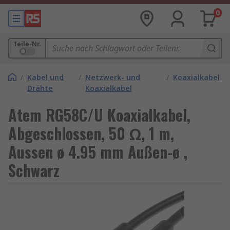
0
Teile-Nr.
/
Kabel und
/
Netzwerk- und
/
Koaxialkabel
Drähte
Koaxialkabel
Atem RG58C/U Koaxialkabel,
Abgeschlossen, 50 Ω, 1 m,
Aussen ø 4.95 mm Außen-ø ,
Schwarz