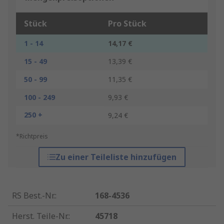
Stück
Pro Stück
1 - 14
14,17 €
15 - 49
13,39 €
50 - 99
11,35 €
100 - 249
9,93 €
250 +
9,24 €
*Richtpreis
Zu einer Teileliste hinzufügen
RS Best.-Nr.
:
168-4536
Herst. Teile-Nr.
:
45718