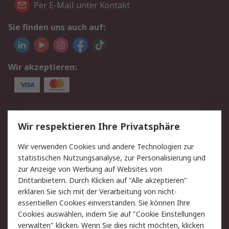
Per E-Mail unter Kontakt
Sie finden uns auch auf:
Wir akzeptieren:
Service
Wir respektieren Ihre Privatsphäre
Value Added Services
Lieferlösungen
Wir verwenden Cookies und andere Technologien zur
Rücksendungen
Kontakt
statistischen Nutzungsanalyse, zur Personalisierung und
Hilfe
Privatkunden
zur Anzeige von Werbung auf Websites von
Drittanbietern. Durch Klicken auf "Alle akzeptieren"
Rechtliches
erklären Sie sich mit der Verarbeitung von nicht-
essentiellen Cookies einverstanden. Sie können Ihre
AGB
Datenschutz
Cookies auswählen, indem Sie auf "Cookie Einstellungen
Cookie-Richtlinie
Zahlungsbedingungen
verwalten" klicken. Wenn Sie dies nicht möchten, klicken