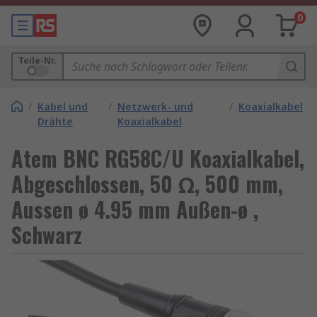
0
Teile-Nr.
/
Kabel und
/
Netzwerk- und
/
Koaxialkabel
Drähte
Koaxialkabel
Atem BNC RG58C/U Koaxialkabel,
Abgeschlossen, 50 Ω, 500 mm,
Aussen ø 4.95 mm Außen-ø ,
Schwarz