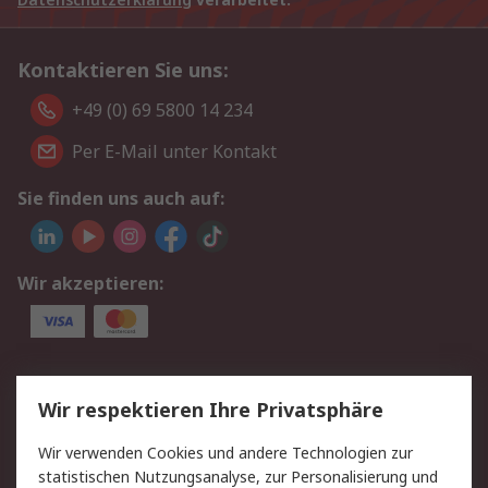
Kontaktieren Sie uns:
+49 (0) 69 5800 14 234
Per E-Mail unter Kontakt
Sie finden uns auch auf:
Wir akzeptieren:
Service
Wir respektieren Ihre Privatsphäre
Value Added Services
Lieferlösungen
Wir verwenden Cookies und andere Technologien zur
Rücksendungen
Kontakt
statistischen Nutzungsanalyse, zur Personalisierung und
Hilfe
Privatkunden