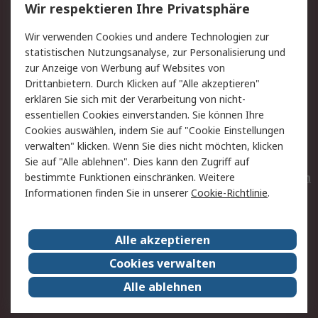
Wir respektieren Ihre Privatsphäre
Value Added Services
Lieferlösungen
Wir verwenden Cookies und andere Technologien zur
Rücksendungen
Kontakt
statistischen Nutzungsanalyse, zur Personalisierung und
Hilfe
Privatkunden
zur Anzeige von Werbung auf Websites von
Drittanbietern. Durch Klicken auf "Alle akzeptieren"
Rechtliches
erklären Sie sich mit der Verarbeitung von nicht-
essentiellen Cookies einverstanden. Sie können Ihre
AGB
Datenschutz
Cookies auswählen, indem Sie auf "Cookie Einstellungen
Cookie-Richtlinie
Zahlungsbedingungen
verwalten" klicken. Wenn Sie dies nicht möchten, klicken
Copyright/Impressum
Entsorgung
Sie auf "Alle ablehnen". Dies kann den Zugriff auf
Elektrogeräte/Batterien
bestimmte Funktionen einschränken. Weitere
Informationen finden Sie in unserer
Cookie-Richtlinie
.
Über RS
Alle akzeptieren
Unternehmen
RS weltweit
Karriere bei RS
Nachhaltigkeit
Cookies verwalten
Qualität/Umwelt/Zertifikate
Presse-Center
Alle ablehnen
Event-Center