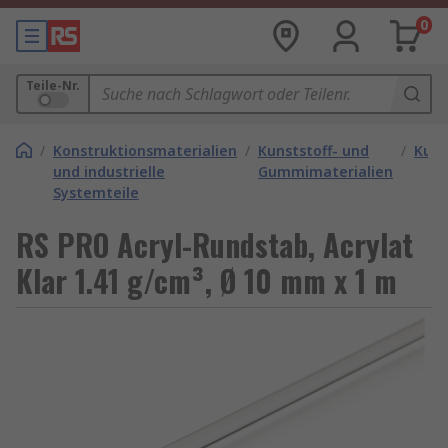
0
Teile-Nr.
/
Konstruktionsmaterialien
/
Kunststoff- und
/
Kuns
und industrielle
Gummimaterialien
Systemteile
RS PRO Acryl-Rundstab, Acrylat
Klar 1.41 g/cm³, Ø 10 mm x 1 m