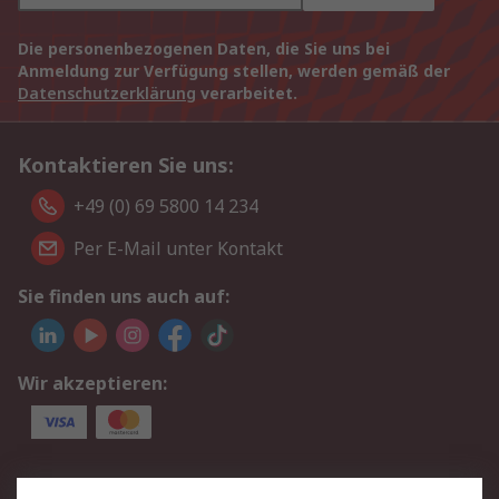
Die personenbezogenen Daten, die Sie uns bei
Anmeldung zur Verfügung stellen, werden gemäß der
Datenschutzerklärung
verarbeitet.
Kontaktieren Sie uns:
+49 (0) 69 5800 14 234
Per E-Mail unter Kontakt
Sie finden uns auch auf:
Wir akzeptieren:
Service