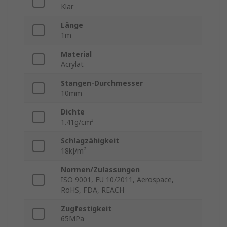
Klar
Länge
1m
Material
Acrylat
Stangen-Durchmesser
10mm
Dichte
1.41g/cm³
Schlagzähigkeit
18kJ/m²
Normen/Zulassungen
ISO 9001, EU 10/2011, Aerospace,
RoHS, FDA, REACH
Zugfestigkeit
65MPa