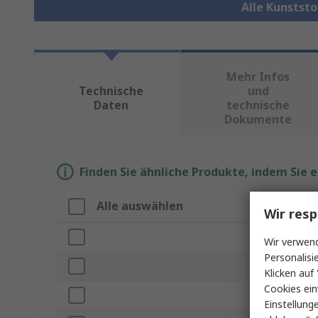
Alle Kunstst
Mehr Infos
Technische
und
Daten
technische
Dokumente
Finden Sie ähnliche Produkte, indem Sie 
Alle auswählen
Eigenscha
Wir resp
Marke
Wir verwend
Personalisi
Produkt Typ
Klicken auf 
Cookies ein
Länge
Einstellung