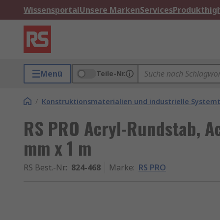
Wissensportal
Unsere Marken
Services
Produkthigh
Menü
Teile-Nr.
/
Konstruktionsmaterialien und industrielle Systemt
RS PRO Acryl-Rundstab, Ac
mm x 1 m
RS Best.-Nr.
:
824-468
Marke
:
RS PRO