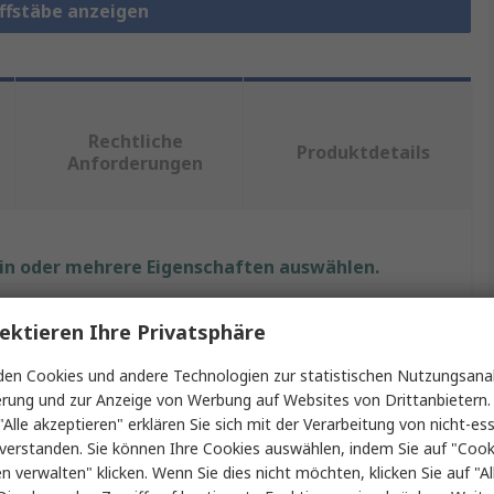
offstäbe anzeigen
Rechtliche
Produktdetails
Anforderungen
ein oder mehrere Eigenschaften auswählen.
ft
Wert
ektieren Ihre Privatsphäre
RS PRO
en Cookies und andere Technologien zur statistischen Nutzungsanal
erung und zur Anzeige von Werbung auf Websites von Drittanbietern.
Acryl-Rundstab
"Alle akzeptieren" erklären Sie sich mit der Verarbeitung von nicht-ess
verstanden. Sie können Ihre Cookies auswählen, indem Sie auf "Cook
1m
en verwalten" klicken. Wenn Sie dies nicht möchten, klicken Sie auf "Al