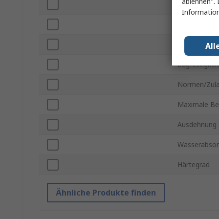
ablehnen". 
Material
Information
Stangen-Dur
Dichte
All
Zugfestigkei
Normen/Zul
Maximale Be
Ausdehnung
Wasserabsor
Härtegrad
Ähnliche Produkte finden