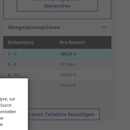
überprüfen
Mengenpreisoptionen
Einheit(en)
Pro Einheit
1 - 2
180,31 €
3 - 5
167,69 €
6 - 11
158,67 €
12 +
144,24 €
*Richtpreis
yse, zur
 Durch
entiellen
Zu einer Teileliste hinzufügen
ie
le