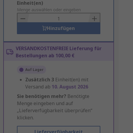
Add
Einheit(en)
to
Menge auswählen oder eingeben
Basket
Hinzufügen
VERSANDKOSTENFREIE Lieferung für
Bestellungen ab 100,00 €
Auf Lager
Zusätzlich
3
Einheit(en) mit
Versand ab
10. August 2026
Sie benötigen mehr?
Benötigte
Menge eingeben und auf
„Lieferverfügbarkeit überprüfen“
klicken.
Lieferverfügbarkeit