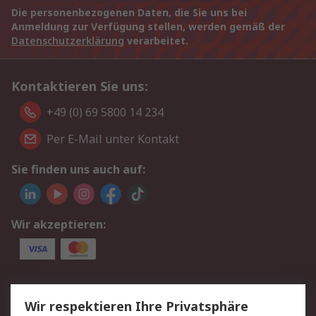
Die personenbezogenen Daten, die Sie uns bei
Anmeldung zur Verfügung stellen, werden gemäß der
Datenschutzerklärung
verarbeitet.
Kontaktieren Sie uns:
+49 (0) 69 5800 14 234
Per E-Mail unter Kontakt
Sie finden uns auch auf:
Wir akzeptieren:
Service
Wir respektieren Ihre Privatsphäre