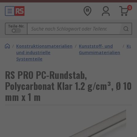
0
Teile-Nr.
/
Konstruktionsmaterialien
/
Kunststoff- und
/
Kuns
und industrielle
Gummimaterialien
Systemteile
RS PRO PC-Rundstab,
Polycarbonat Klar 1.2 g/cm³, Ø 10
mm x 1 m