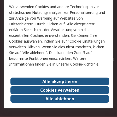
Value Added Services
Lieferlösungen
Wir verwenden Cookies und andere Technologien zur
Rücksendungen
Kontakt
statistischen Nutzungsanalyse, zur Personalisierung und
Hilfe
Privatkunden
zur Anzeige von Werbung auf Websites von
Drittanbietern. Durch Klicken auf "Alle akzeptieren"
Rechtliches
erklären Sie sich mit der Verarbeitung von nicht-
essentiellen Cookies einverstanden. Sie können Ihre
AGB
Datenschutz
Cookies auswählen, indem Sie auf "Cookie Einstellungen
Cookie-Richtlinie
Zahlungsbedingungen
verwalten" klicken. Wenn Sie dies nicht möchten, klicken
Copyright/Impressum
Entsorgung
Sie auf "Alle ablehnen". Dies kann den Zugriff auf
Elektrogeräte/Batterien
bestimmte Funktionen einschränken. Weitere
Informationen finden Sie in unserer
Cookie-Richtlinie
.
Über RS
Alle akzeptieren
Unternehmen
RS weltweit
Karriere bei RS
Nachhaltigkeit
Cookies verwalten
Qualität/Umwelt/Zertifikate
Presse-Center
Alle ablehnen
Event-Center