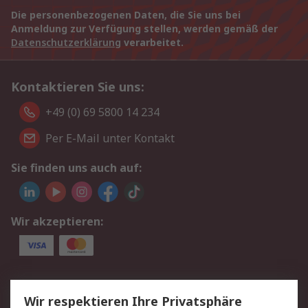
Die personenbezogenen Daten, die Sie uns bei
Anmeldung zur Verfügung stellen, werden gemäß der
Datenschutzerklärung
verarbeitet.
Kontaktieren Sie uns:
+49 (0) 69 5800 14 234
Per E-Mail unter Kontakt
Sie finden uns auch auf:
Wir akzeptieren:
Service
Wir respektieren Ihre Privatsphäre