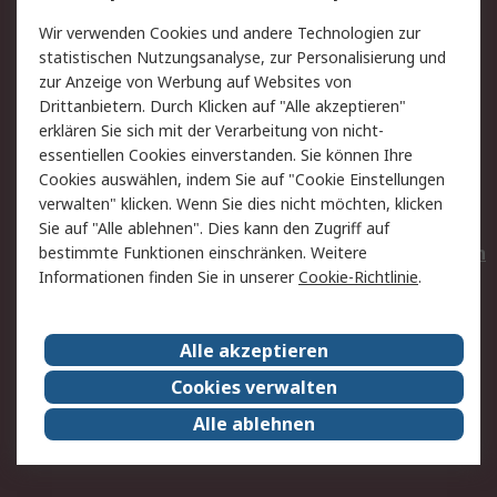
Value Added Services
Lieferlösungen
Wir verwenden Cookies und andere Technologien zur
Rücksendungen
Kontakt
statistischen Nutzungsanalyse, zur Personalisierung und
Hilfe
Privatkunden
zur Anzeige von Werbung auf Websites von
Drittanbietern. Durch Klicken auf "Alle akzeptieren"
Rechtliches
erklären Sie sich mit der Verarbeitung von nicht-
essentiellen Cookies einverstanden. Sie können Ihre
AGB
Datenschutz
Cookies auswählen, indem Sie auf "Cookie Einstellungen
Cookie-Richtlinie
Zahlungsbedingungen
verwalten" klicken. Wenn Sie dies nicht möchten, klicken
Copyright/Impressum
Entsorgung
Sie auf "Alle ablehnen". Dies kann den Zugriff auf
Elektrogeräte/Batterien
bestimmte Funktionen einschränken. Weitere
Informationen finden Sie in unserer
Cookie-Richtlinie
.
Über RS
Alle akzeptieren
Unternehmen
RS weltweit
Karriere bei RS
Nachhaltigkeit
Cookies verwalten
Qualität/Umwelt/Zertifikate
Presse-Center
Alle ablehnen
Event-Center