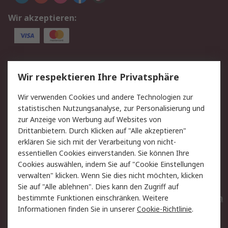
Wir akzeptieren:
Service
Wir respektieren Ihre Privatsphäre
Value Added Services
Lieferlösungen
Wir verwenden Cookies und andere Technologien zur
Rücksendungen
Kontakt
statistischen Nutzungsanalyse, zur Personalisierung und
Hilfe
Privatkunden
zur Anzeige von Werbung auf Websites von
Drittanbietern. Durch Klicken auf "Alle akzeptieren"
Rechtliches
erklären Sie sich mit der Verarbeitung von nicht-
essentiellen Cookies einverstanden. Sie können Ihre
AGB
Datenschutz
Cookies auswählen, indem Sie auf "Cookie Einstellungen
Cookie-Richtlinie
Zahlungsbedingungen
verwalten" klicken. Wenn Sie dies nicht möchten, klicken
Copyright/Impressum
Entsorgung
Sie auf "Alle ablehnen". Dies kann den Zugriff auf
Elektrogeräte/Batterien
bestimmte Funktionen einschränken. Weitere
Informationen finden Sie in unserer
Cookie-Richtlinie
.
Über RS