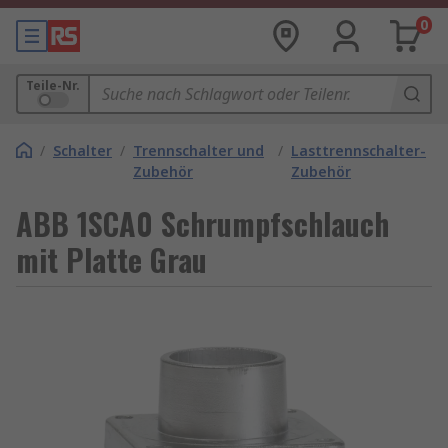
0
Teile-Nr.
/
Schalter
/
Trennschalter und
/
Lasttrennschalter-
Zubehör
Zubehör
ABB 1SCA0 Schrumpfschlauch
mit Platte Grau