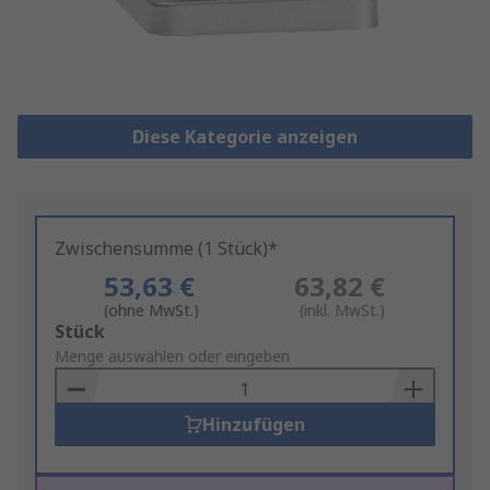
Diese Kategorie anzeigen
Zwischensumme (1 Stück)*
53,63 €
63,82 €
(ohne MwSt.)
(inkl. MwSt.)
Add
Stück
to
Menge auswählen oder eingeben
Basket
Hinzufügen