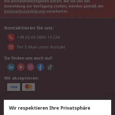
Die personenbezogenen Daten, die Sie uns bei
Anmeldung zur Verfügung stellen, werden gemäß der
Datenschutzerklärung
verarbeitet.
Kontaktieren Sie uns:
+49 (0) 69 5800 14 234
Per E-Mail unter Kontakt
Sie finden uns auch auf:
Wir akzeptieren:
Service
Wir respektieren Ihre Privatsphäre
Value Added Services
Lieferlösungen