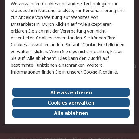
Wir verwenden Cookies und andere Technologien zur
Rücksendungen
Kontakt
statistischen Nutzungsanalyse, zur Personalisierung und
Hilfe
Privatkunden
zur Anzeige von Werbung auf Websites von
Drittanbietern. Durch Klicken auf "Alle akzeptieren"
Rechtliches
erklären Sie sich mit der Verarbeitung von nicht-
essentiellen Cookies einverstanden. Sie können Ihre
AGB
Datenschutz
Cookies auswählen, indem Sie auf "Cookie Einstellungen
Cookie-Richtlinie
Zahlungsbedingungen
verwalten" klicken. Wenn Sie dies nicht möchten, klicken
Copyright/Impressum
Entsorgung
Sie auf "Alle ablehnen". Dies kann den Zugriff auf
Elektrogeräte/Batterien
bestimmte Funktionen einschränken. Weitere
Informationen finden Sie in unserer
Cookie-Richtlinie
.
Über RS
Alle akzeptieren
Unternehmen
RS weltweit
Karriere bei RS
Nachhaltigkeit
Cookies verwalten
Qualität/Umwelt/Zertifikate
Presse-Center
Alle ablehnen
Event-Center