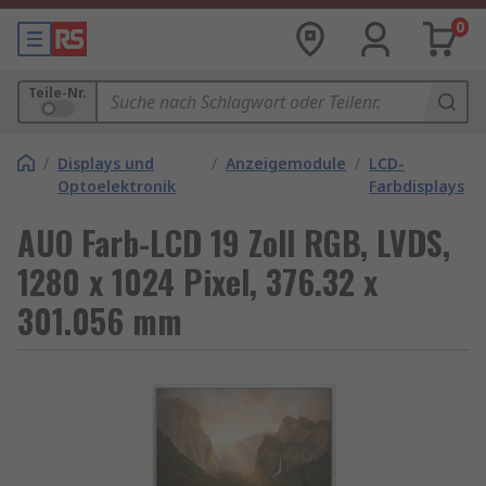
0
Teile-Nr.
/
Displays und
/
Anzeigemodule
/
LCD-
Optoelektronik
Farbdisplays
AUO Farb-LCD 19 Zoll RGB, LVDS,
1280 x 1024 Pixel, 376.32 x
301.056 mm