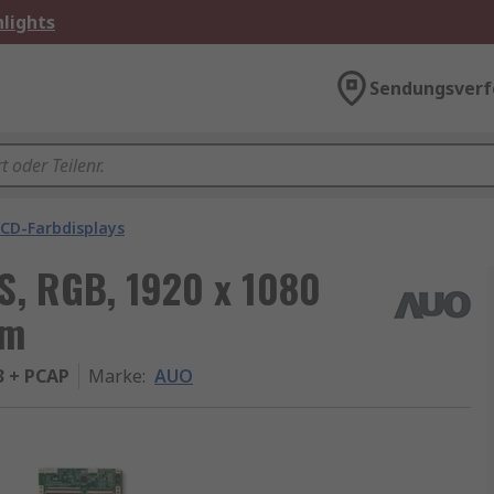
lights
Sendungsverf
CD-Farbdisplays
S, RGB, 1920 x 1080
mm
 + PCAP
Marke
:
AUO