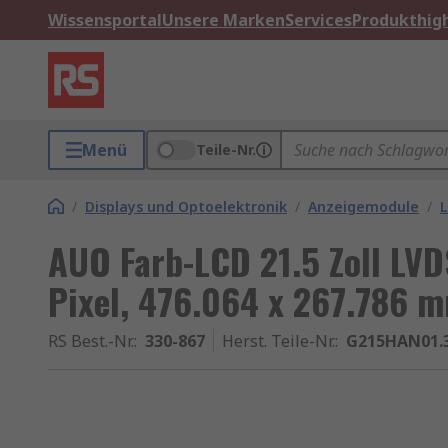
Wissensportal
Unsere Marken
Services
Produkthigh
Menü
Teile-Nr.
/
Displays und Optoelektronik
/
Anzeigemodule
/
L
AUO Farb-LCD 21.5 Zoll LVD
Pixel, 476.064 x 267.786 
RS Best.-Nr.
:
330-867
Herst. Teile-Nr.
:
G215HAN01.3