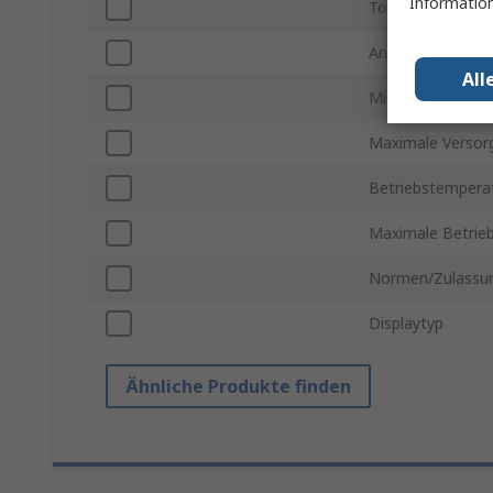
Information
Touchscreen
Anzeigebereich 
All
Minimale Versor
Maximale Verso
Betriebstemperat
Maximale Betrie
Normen/Zulassu
Displaytyp
Ähnliche Produkte finden