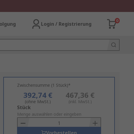
0
olgung
Login / Registrierung
Zwischensumme (1 Stück)*
392,74 €
467,36 €
(ohne MwSt.)
(inkl. MwSt.)
Add
Stück
to
Menge auswählen oder eingeben
Basket
Vorbestellen