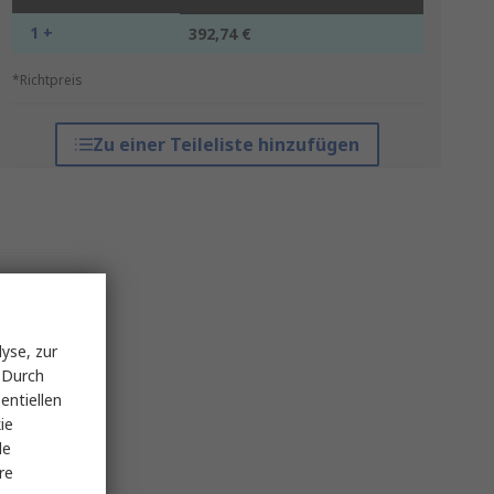
1 +
392,74 €
*Richtpreis
Zu einer Teileliste hinzufügen
yse, zur
 Durch
entiellen
ie
le
re