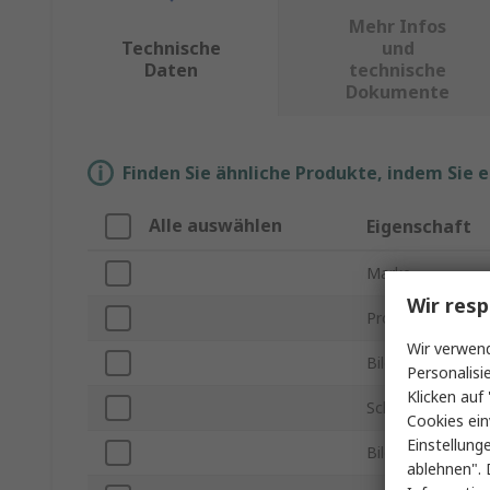
Mehr Infos
Technische
und
Daten
technische
Dokumente
Finden Sie ähnliche Produkte, indem Sie 
Alle auswählen
Eigenschaft
Marke
Wir resp
Produkt Typ
Wir verwend
Bilddiagonale
Personalisi
Klicken auf 
Schnittstellentyp
Cookies ein
Einstellung
Bildschirmauflös
ablehnen". 