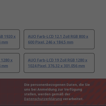
GB 1920 x
AUO Farb-LCD 12.1 Zoll RGB 800 x
04 mm
600 Pixel, 246 x 184.5 mm
 1280 x
AUO Farb-LCD 19 Zoll RGB 1280 x
34 mm
1024 Pixel, 376.32 x 301.056 mm
Die personenbezogenen Daten, die Sie
uns bei Anmeldung zur Verfügung
stellen, werden gemäß der
Datenschutzerklärung
verarbeitet.