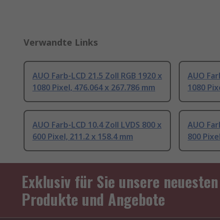
Verwandte Links
AUO Farb-LCD 21.5 Zoll RGB 1920 x
AUO Farb
1080 Pixel, 476.064 x 267.786 mm
1080 Pix
AUO Farb-LCD 10.4 Zoll LVDS 800 x
AUO Farb
600 Pixel, 211.2 x 158.4 mm
800 Pixe
Exklusiv für Sie unsere neuesten
Produkte und Angebote