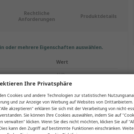
Rechtliche
Produktdetails
Anforderungen
ein oder mehrere Eigenschaften auswählen.
Wert
AUO
ektieren Ihre Privatsphäre
Farb-LCD
en Cookies und andere Technologien zur statistischen Nutzungsanal
21.5Zoll
erung und zur Anzeige von Werbung auf Websites von Drittanbietern.
"Alle akzeptieren" erklären Sie sich mit der Verarbeitung von nicht-ess
LVDS, RGB
verstanden. Sie können Ihre Cookies auswählen, indem Sie auf "Cook
en verwalten" klicken. Wenn Sie dies nicht möchten, klicken Sie auf "Al
ung
1920 x 1080 Pixel
Dies kann den Zugriff auf bestimmte Funktionen einschränken. Weite