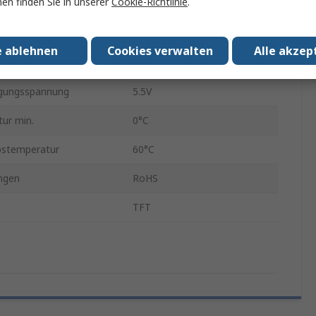
en finden Sie in unserer
Cookie-Richtlinie
.
Nein
Größe
476.064 x 267.786 mm
e ablehnen
Cookies verwalten
Alle akzep
gungsspannung
4.5V
rgungsspannung
5.5V
ur min.
0°C
bstemperatur
60°C
ngen
RoHS
TFT